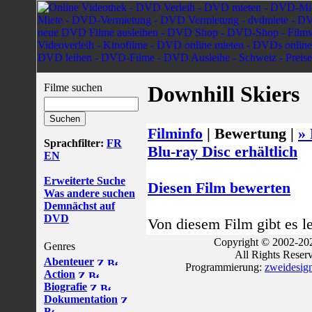
Filme suchen
Downhill Skiers
Filminfo
|
Bewertung |
» 
Sprachfilter:
FR
Blu-ray Disc erhältlich
EN
Erweiterte Suche
Diesen Film bewerten
Was andere suchen
Demnächst auf
DVD
Von diesem Film gibt es l
Copyright © 2002-202
Genres
All Rights Reser
Abenteuer
Programmierung:
zweidesig
Action
Biografie
Dokumentation