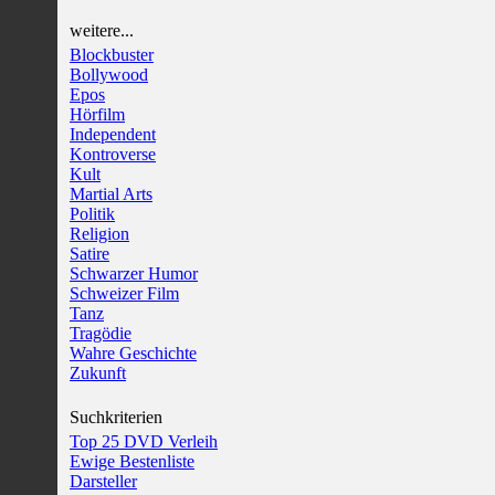
weitere...
Blockbuster
Bollywood
Epos
Hörfilm
Independent
Kontroverse
Kult
Martial Arts
Politik
Religion
Satire
Schwarzer Humor
Schweizer Film
Tanz
Tragödie
Wahre Geschichte
Zukunft
Suchkriterien
Top 25 DVD Verleih
Ewige Bestenliste
Darsteller