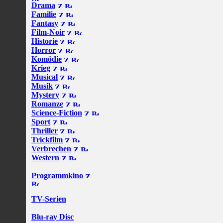
Drama
Familie
Fantasy
Film-Noir
Historie
Horror
Komödie
Krieg
Musical
Musik
Mystery
Romanze
Science-Fiction
Sport
Thriller
Trickfilm
Verbrechen
Western
Programmkino
TV-Serien
Blu-ray Disc