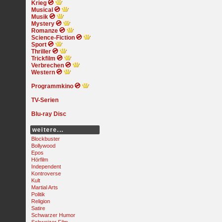
Krieg
Musical
Musik
Mystery
Romanze
Science-Fiction
Sport
Thriller
Trickfilm
Verbrechen
Western
Programmkino
TV-Serien
Blu-ray Disc
weitere...
Blockbuster
Bollywood
Epos
Hörfilm
Independent
Kontroverse
Kult
Martial Arts
Politik
Religion
Satire
Schwarzer Humor