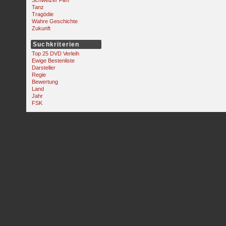
Schweizer Film
Tanz
Tragödie
Wahre Geschichte
Zukunft
Suchkriterien
Top 25 DVD Verleih
Ewige Bestenliste
Darsteller
Regie
Bewertung
Land
Jahr
FSK