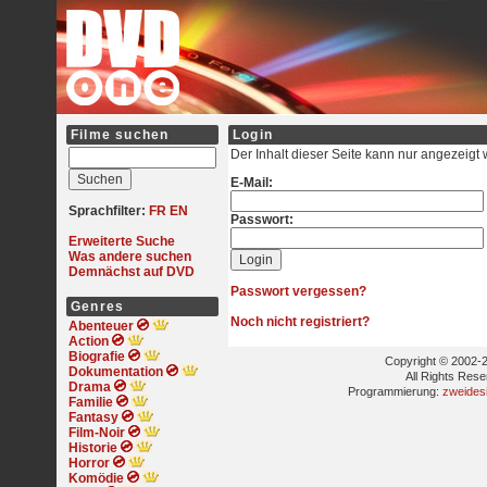
Filme suchen
Login
Der Inhalt dieser Seite kann nur angezeigt
E-Mail:
Sprachfilter:
FR
EN
Passwort:
Erweiterte Suche
Was andere suchen
Demnächst auf DVD
Passwort vergessen?
Genres
Noch nicht registriert?
Abenteuer
Action
Biografie
Copyright © 2002-2
Dokumentation
All Rights Res
Drama
Programmierung:
zweides
Familie
Fantasy
Film-Noir
Historie
Horror
Komödie