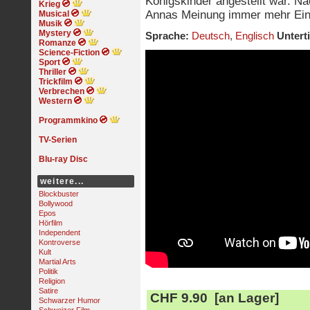
Königskinder angestellt war. N
Krieg
Annas Meinung immer mehr Einf
Musical
Musik
Mystery
Sprache:
Deutsch
,
Englisch
Unterti
Romanze
Science-Fiction
Sport
Thriller
Trickfilm
Verbrechen
Western
Programmkino
TV-Serien
Blu-ray Disc
weitere...
Blockbuster
Bollywood
Epos
Hörfilm
Independent
Kontroverse
Kult
Martial Arts
Politik
Religion
Satire
CHF 9.90 [an Lager]
Schwarzer Humor