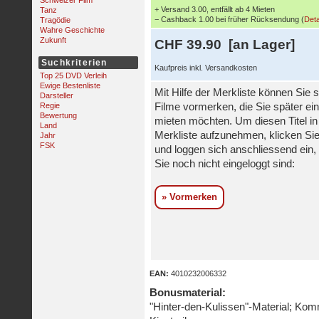
Schweizer Film
+ Versand 3.00, entfällt ab 4 Mieten
Tanz
− Cashback 1.00 bei früher Rücksendung (
Deta
Tragödie
Wahre Geschichte
Zukunft
CHF 39.90 [an Lager]
Suchkriterien
Kaufpreis inkl. Versandkosten
Top 25 DVD Verleih
Ewige Bestenliste
Mit Hilfe der Merkliste können Sie s
Darsteller
Regie
Filme vormerken, die Sie später ei
Bewertung
mieten möchten. Um diesen Titel in
Land
Merkliste aufzunehmen, klicken Sie
Jahr
FSK
und loggen sich anschliessend ein, 
Sie noch nicht eingeloggt sind:
» Vormerken
EAN:
4010232006332
Bonusmaterial:
"Hinter-den-Kulissen"-Material; Kom