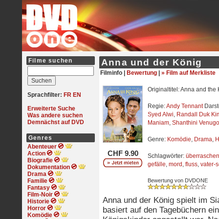
Filme suchen
Anna und der König
Filminfo |
Bewertung
|
» Film auf Merkliste
Originaltitel: Anna and the 
Sprachfilter:
FR
EN
Regie:
Andy Tennant
Darst
Erweiterte Suche
Syed Alwi
,
Randall Duk Ki
Was andere suchen
Demnächst auf DVD
Maniam
,
Shanthini Venugo
Genres
Genre:
Komödie
,
Drama
,
H
Abenteuer
CHF 9.90
Action
Schlagwörter:
überrasche
Biografie
gefälle
,
mord
,
fluss
,
vater-
Dokumentation
Drama
Familie
Bewertung von DVDONE
Fantasy
Film-Noir
Anna und der König spielt im S
Historie
Horror
basiert auf den Tagebüchern ein
Komödie