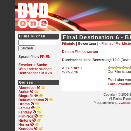
Filme suchen
Final Destination 6 - B
Filminfo
|
Bewertung |
» Film auf Merkliste
Diesen Film bewerten
Sprachfilter:
FR
EN
Durchschnittliche Bewertung: 10.0
(Bewer
Erweiterte Suche
A. G. / Birr
♀
Was andere suchen
Der Film ist su
22.05.2026
Demnächst auf DVD
Es ist aber von
Genres
» alle Bewertu
Abenteuer
Action
Copyright © 2002-2
Biografie
All Rights Res
Dokumentation
Programmierung:
zweides
Drama
Familie
Fantasy
Film-Noir
Historie
Horror
Komödie