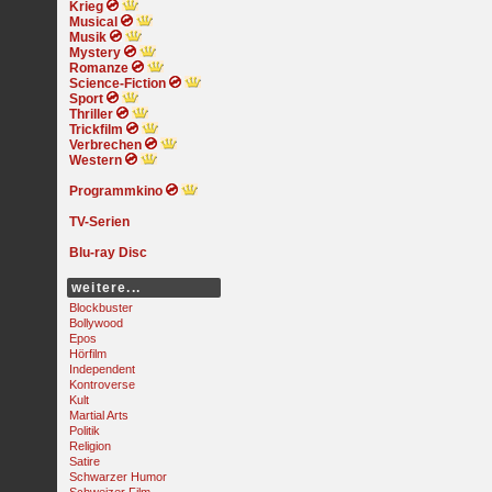
Krieg
Musical
Musik
Mystery
Romanze
Science-Fiction
Sport
Thriller
Trickfilm
Verbrechen
Western
Programmkino
TV-Serien
Blu-ray Disc
weitere...
Blockbuster
Bollywood
Epos
Hörfilm
Independent
Kontroverse
Kult
Martial Arts
Politik
Religion
Satire
Schwarzer Humor