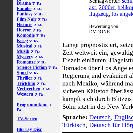
Schlagwörter:
schif
Drama
axt
,
2000er
,
heliko
Familie
flugzeug
,
los angel
Fantasy
Film-Noir
Historie
Bewertung von
Horror
DVDONE
Komödie
Krieg
Lange prognostiziert, setze
Musical
Musik
Zeit weltweit ein, gewalti
Mystery
Eiszeit einläuten: Hagelst
Romanze
Tornados über Los Angeles
Science-Fiction
Sport
Regierung und evakuiert a
Thriller
nach Mexiko, während man
Trickfilm
Verbrechen
sicheren Kältetod überläss
Western
kämpft sich durch Blitzei
Programmkino
Sohn sitzt in der New York
Sprache:
Deutsch
,
Englis
TV-Serien
Türkisch
,
Deutsch für Hör
Blu-ray Disc