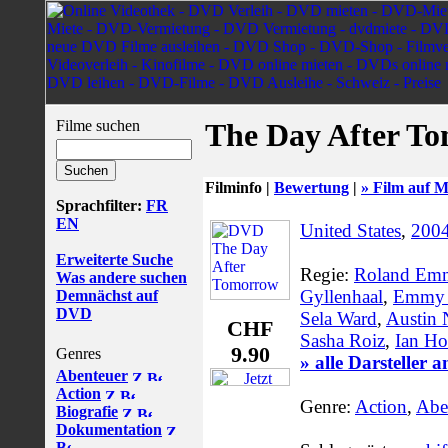
Filme suchen
The Day After T
Filminfo |
Bewertung
|
» Film auf M
Sprachfilter:
FR
EN
United States
,
200
Erweiterte Suche
Regie:
Roland Emm
Was andere suchen
Gyllenhaal
,
Emmy 
Demnächst auf
DVD
Sela Ward
,
Austin 
CHF
Sasha Roiz
,
Ian H
9.90
Genres
» alle Darsteller 
Abenteuer
Action
Genre:
Action
,
Abe
Biografie
Dokumentation