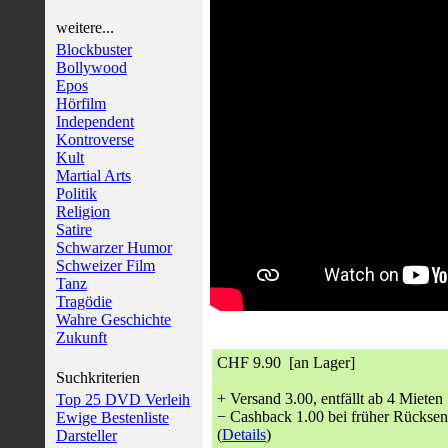
weitere...
Blockbuster
Bollywood
Epos
Hörfilm
Independent
Kontroverse
Kult
Martial Arts
Politik
Religion
Satire
Schwarzer Humor
Schweizer Film
Tanz
Tragödie
Wahre Geschichte
Zukunft
CHF 9.90 [an Lager]
Suchkriterien
+ Versand 3.00, entfällt ab 4 Mieten
Top 25 DVD Verleih
− Cashback 1.00 bei früher Rückse
Ewige Bestenliste
(
Details
)
Darsteller