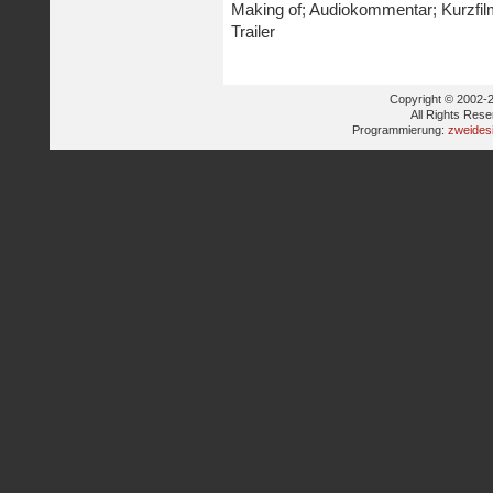
Making of; Audiokommentar; Kurzfilm 
Trailer
Copyright © 2002-2
All Rights Res
Programmierung:
zweides