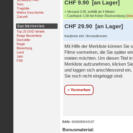
Schweizer Film
CHF 9.90 [an Lager]
Tanz
Tragödie
+ Versand 3.00, entfällt ab 4 Mieten
Wahre Geschichte
− Cashback 1.00 bei früher Rücksendung (
Deta
Zukunft
CHF 29.90 [an Lager]
Suchkriterien
Top 25 DVD Verleih
Ewige Bestenliste
Kaufpreis inkl. Versandkosten
Darsteller
Regie
Mit Hilfe der Merkliste können Sie s
Bewertung
Filme vormerken, die Sie später ei
Land
Jahr
mieten möchten. Um diesen Titel in
FSK
Merkliste aufzunehmen, klicken Sie
und loggen sich anschliessend ein, 
Sie noch nicht eingeloggt sind:
» Vormerken
EAN:
4006680044187
Bonusmaterial: