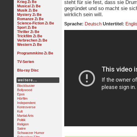
steht für sie fest, dass sie Dru
Krieg
Musical
gegründet und so macht sie sic
Musik
wirklich sein will.
Mystery
Romanze
Science-Fiction
Sprache:
Deutsch
Untertitel:
Engli
Sport
Thriller
Trickfilm
Verbrechen
Western
Programmkino
TV-Serien
Blu-ray Disc
weitere...
Blockbuster
Bollywood
Epos
Hörfilm
Independent
Kontroverse
Kult
Martial Arts
Politik
Religion
Satire
Schwarzer Humor