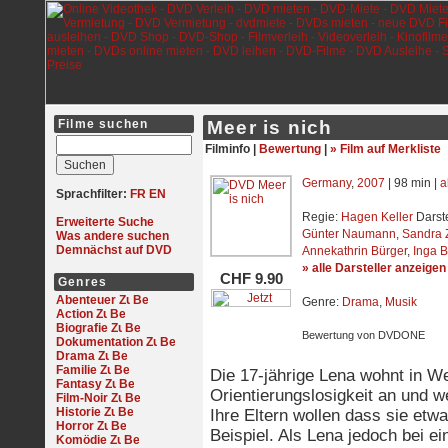
Filme suchen
Meer is nich
Filminfo |
Bewertung
|
» Film auf Merkliste
Germany
,
2007
| 98 min |
a
Sprachfilter:
FR
EN
Regie:
Hagen Keller
Darste
Erweiterte Suche
Günter Naumann
,
Sandra 
Was andere suchen
Demnächst auf DVD
Annekathrin Bürger
,
Inga B
» alle Darsteller anzeigen
CHF 9.90
Genres
Abenteuer
Genre:
Drama
,
Musik
Action
Biografie
Bewertung von DVDONE
Dokumentation
Drama
Familie
Die 17-jährige Lena wohnt in W
Fantasy
Orientierungslosigkeit an und w
Film-Noir
Historie
Ihre Eltern wollen dass sie etw
Horror
Beispiel. Als Lena jedoch bei e
Komödie