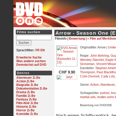
Filme suchen
Arrow - Season One (E
Filminfo |
Bewertung
|
» Film auf Merkliste
Originaltitel: Arrow |
Unite
Sprachfilter:
FR
EN
Regie:
John Behring
,
Guy
Erweiterte Suche
Wendey Stanzler
,
Eagle E
Was andere suchen
Grossman
,
Vincent Misia
Demnächst auf DVD
Darsteller:
Stephen Amell
CHF 9.90
Thompson
,
Paul Blackth
Genres
Colin Donnell
,
Caity Lotz
Abenteuer
Action
Genre:
Action
,
Abenteuer
Biografie
Dokumentation
Drama
Schlagwörter:
polizei
,
bru
Familie
martial arts
,
mutter-sohn-
Fantasy
Film-Noir
Bewertung von DVDONE
Historie
Horror
Komödie
Nach einem Schiffsunglück, be