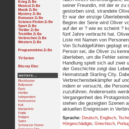
Krieg
seiner Freundin, mit der er zu 
Musical
Musik
gestorben sind, strandete Oliv
Mystery
Er war der einzige Überlebende 
Romanze
Science-Fiction
Beginn der Serie wird Oliver v
Sport
auf der er ? wie es scheint ? ko
Thriller
fünf Jahre verbracht hat. Oliv
Trickfilm
Verbrechen
Liste mit Namen von Personen,
Western
Von Schuldgefühlen geplagt erz
Programmkino
Person sei, die Oliver zu kenne
überleben, um die Fehler sein
TV-Serien
Handlung spielt sich auf zwei 
Blu-ray Disc
der Geschichte zeigt das Lebe
Heimatstadt Starling City. Dabe
weitere...
Verbrechensbekämpfer auf und 
Blockbuster
Bollywood
indem er versucht, die Persone
Epos
zuzuführen. Andererseits werd
Hörfilm
Vergangenheit des Protagoniste
Independent
Kontroverse
stehen die gezeigten Szenen a
Kult
aktuellen Ereignissen in Verbi
Martial Arts
Politik
Religion
Sprache:
Deutsch
,
Englisch
,
Tsch
Satire
Hörgeschädigte
,
Griechisch
,
Portu
Schwarzer Humor