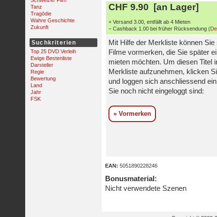
Schweizer Film
CHF 9.90 [an Lager]
Tanz
Tragödie
Wahre Geschichte
+ Versand 3.00, entfällt ab 4 Mieten
Zukunft
− Cashback 1.00 bei früher Rücksendung (
De
Mit Hilfe der Merkliste können Sie
Suchkriterien
Top 25 DVD Verleih
Filme vormerken, die Sie später e
Ewige Bestenliste
mieten möchten. Um diesen Titel i
Darsteller
Merkliste aufzunehmen, klicken Si
Regie
Bewertung
und loggen sich anschliessend ein,
Land
Sie noch nicht eingeloggt sind:
Jahr
FSK
» Vormerken
EAN:
5051890228246
Bonusmaterial:
Nicht verwendete Szenen