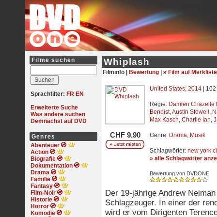
Filme suchen
Whiplash
Filminfo |
Bewertung
|
» Film auf Merkliste
United States
,
2014
| 102
Sprachfilter:
FR
EN
Regie:
Damien Chazelle
Erweiterte Suche
Benoist
,
Austin Stowell
,
N
Was andere suchen
Max Kasch
,
Charlie Ian
,
J
Demnächst auf DVD
CHF 9.90
Genre:
Drama
,
Musik
Genres
Abenteuer
Schlagwörter:
new york ci
Action
» alle Schlagwörter anz
Biografie
Dokumentation
Drama
Bewertung von DVDONE
Familie
Fantasy
Der 19-jährige Andrew Neiman (
Film-Noir
Historie
Schlagzeuger. In einer der r
Horror
wird er vom Dirigenten Terence
Komödie