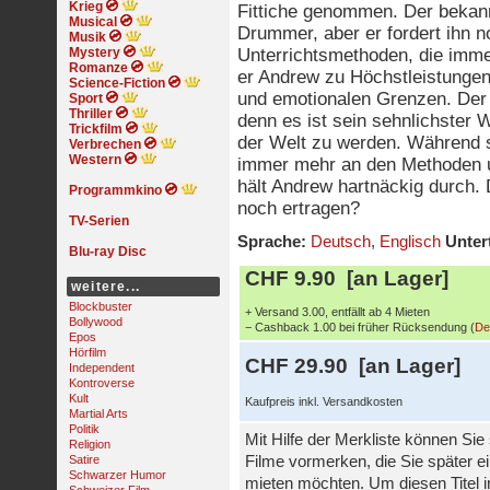
Krieg
Fittiche genommen. Der bekann
Musical
Drummer, aber er fordert ihn n
Musik
Mystery
Unterrichtsmethoden, die imme
Romanze
er Andrew zu Höchstleistungen 
Science-Fiction
und emotionalen Grenzen. Der 
Sport
Thriller
denn es ist sein sehnlichster
Trickfilm
der Welt zu werden. Während s
Verbrechen
Western
immer mehr an den Methoden u
hält Andrew hartnäckig durch.
Programmkino
noch ertragen?
TV-Serien
Sprache:
Deutsch
,
Englisch
Untert
Blu-ray Disc
CHF 9.90 [an Lager]
weitere...
Blockbuster
+ Versand 3.00, entfällt ab 4 Mieten
Bollywood
− Cashback 1.00 bei früher Rücksendung (
De
Epos
Hörfilm
CHF 29.90 [an Lager]
Independent
Kontroverse
Kult
Kaufpreis inkl. Versandkosten
Martial Arts
Politik
Mit Hilfe der Merkliste können Sie
Religion
Satire
Filme vormerken, die Sie später e
Schwarzer Humor
mieten möchten. Um diesen Titel i