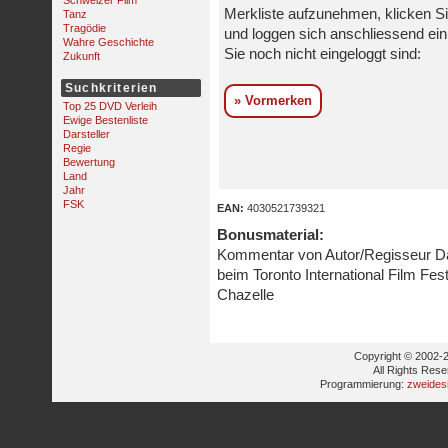
Schweizer Film
Merkliste aufzunehmen, klicken Si
Tanz
Tragödie
und loggen sich anschliessend ein,
Wahre Geschichte
Sie noch nicht eingeloggt sind:
Zukunft
Suchkriterien
» Vormerken
Top 25 DVD Verleih
Ewige Bestenliste
Darsteller
Regie
Bewertung
Land
Jahr
FSK
EAN:
4030521739321
Bonusmaterial:
Kommentar von Autor/Regisseur D
beim Toronto International Film Fes
Chazelle
Copyright © 2002-2
All Rights Res
Programmierung:
zweides