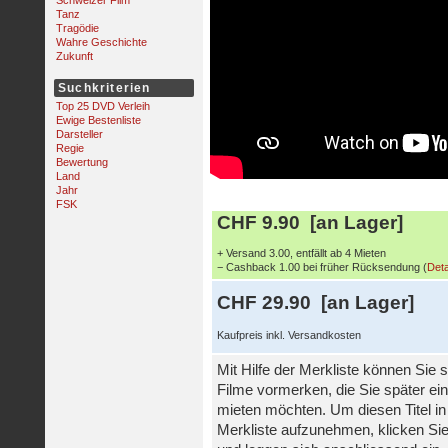
Schweizer Film
Tanz
Tragödie
Wahre Geschichte
Zukunft
Suchkriterien
Top 25 DVD Verleih
Ewige Bestenliste
Darsteller
Regie
Bewertung
Land
Jahr
FSK
CHF 9.90 [an Lager]
+ Versand 3.00, entfällt ab 4 Mieten
− Cashback 1.00 bei früher Rücksendung (
Deta
CHF 29.90 [an Lager]
Kaufpreis inkl. Versandkosten
Mit Hilfe der Merkliste können Sie s
Filme vormerken, die Sie später ei
mieten möchten. Um diesen Titel in
Merkliste aufzunehmen, klicken Sie