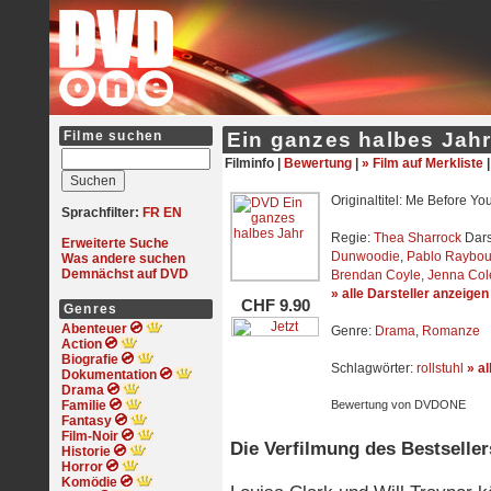
Filme suchen
Ein ganzes halbes Jah
Filminfo |
Bewertung
|
» Film auf Merkliste
Originaltitel: Me Before Yo
Sprachfilter:
FR
EN
Regie:
Thea Sharrock
Dars
Erweiterte Suche
Dunwoodie
,
Pablo Raybou
Was andere suchen
Demnächst auf DVD
Brendan Coyle
,
Jenna Co
» alle Darsteller anzeigen
CHF 9.90
Genres
Abenteuer
Genre:
Drama
,
Romanze
Action
Biografie
Schlagwörter:
rollstuhl
» a
Dokumentation
Drama
Familie
Bewertung von DVDONE
Fantasy
Film-Noir
Die Verfilmung des Bestseller
Historie
Horror
Komödie