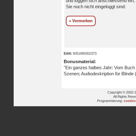
und loggen sich anschliessend ein, 
Sie noch nicht eingeloggt sind:
» Vormerken
EAN:
5051890302373
Bonusmaterial:
"Ein ganzes halbes Jahr: Vom Buch 
Szenen; Audiodeskription für Blinde 
Copyright © 2002-2
All Rights Res
Programmierung:
zweides