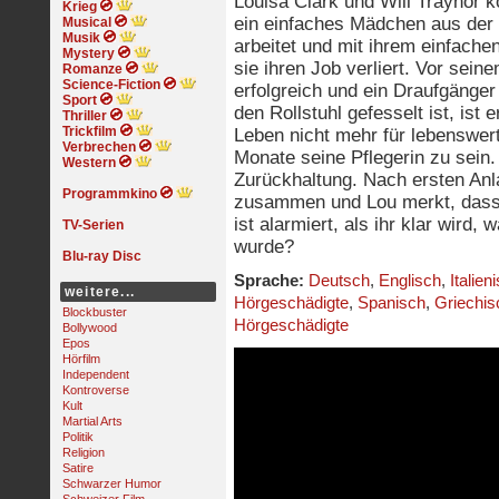
Louisa Clark und Will Traynor k
Krieg
ein einfaches Mädchen aus der 
Musical
Musik
arbeitet und mit ihrem einfachen
Mystery
sie ihren Job verliert. Vor seine
Romanze
Science-Fiction
erfolgreich und ein Draufgänger 
Sport
den Rollstuhl gefesselt ist, ist 
Thriller
Trickfilm
Leben nicht mehr für lebenswert
Verbrechen
Monate seine Pflegerin zu sein.
Western
Zurückhaltung. Nach ersten Anla
Programmkino
zusammen und Lou merkt, dass W
ist alarmiert, als ihr klar wird,
TV-Serien
wurde?
Blu-ray Disc
Sprache:
Deutsch
,
Englisch
,
Italien
weitere...
Hörgeschädigte
,
Spanisch
,
Griechis
Blockbuster
Hörgeschädigte
Bollywood
Epos
Hörfilm
Independent
Kontroverse
Kult
Martial Arts
Politik
Religion
Satire
Schwarzer Humor