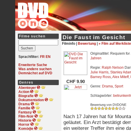
Filme suchen
Die Faust im Gesicht
Filminfo |
Bewertung
|
» Film auf Merkliste
Originaltitel: Requiem fo
Sprachfilter:
FR
EN
Jahren
Erweiterte Suche
Regie:
Ralph Nelson
Dars
Was andere suchen
Julie Harris
,
Stanley Ada
Demnächst auf DVD
Barney Ross
,
Alex Miteff
,
CHF 9.90
Genres
Genre:
Drama
,
Sport
Abenteuer
Action
Schlagwörter:
betrunkenh
Biografie
Dokumentation
Drama
Bewertung von DVDONE
Familie
Fantasy
Nach 17 Jahren hat für Mounta
Film-Noir
Historie
geläutet. Ein Arzt bestätigt d
Horror
ein weiterer Treffer ihm eine 
Komödie