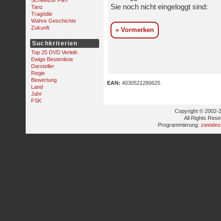
Schweizer Film
Sie noch nicht eingeloggt sind:
Tanz
Tragödie
Wahre Geschichte
Zukunft
» Vormerken
Suchkriterien
Top 25 DVD Verleih
Ewige Bestenliste
Darsteller
Regie
Bewertung
EAN:
4030521280625
Land
Jahr
FSK
Copyright © 2002-2
All Rights Res
Programmierung:
zweides