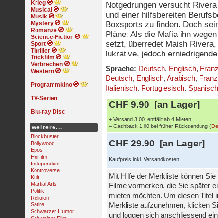
Krieg
Notgedrungen versucht Rivera 
Musical
und einer hilfsbereiten Berufs
Musik
Mystery
Boxsports zu finden. Doch se
Romanze
Pläne: Als die Mafia ihn wege
Science-Fiction
setzt, überredet Maish Rivera
Sport
Thriller
lukrative, jedoch erniedrigend
Trickfilm
Verbrechen
Sprache:
Deutsch
,
Englisch
,
Franz
Western
Deutsch
,
Englisch
,
Arabisch
,
Franz
Programmkino
Italienisch
,
Portugiesisch
,
Spanisch
TV-Serien
CHF 9.90 [an Lager]
Blu-ray Disc
+ Versand 3.00, entfällt ab 4 Mieten
− Cashback 1.00 bei früher Rücksendung (
De
weitere...
Blockbuster
CHF 29.90 [an Lager]
Bollywood
Epos
Hörfilm
Kaufpreis inkl. Versandkosten
Independent
Kontroverse
Mit Hilfe der Merkliste können Sie
Kult
Martial Arts
Filme vormerken, die Sie später e
Politik
mieten möchten. Um diesen Titel i
Religion
Satire
Merkliste aufzunehmen, klicken Si
Schwarzer Humor
und loggen sich anschliessend ein,