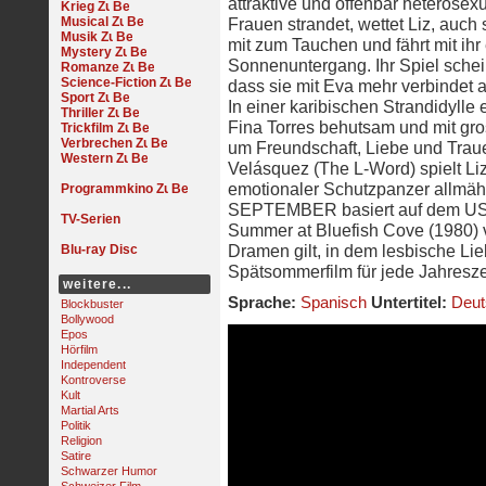
attraktive und offenbar heterose
Krieg
Musical
Frauen strandet, wettet Liz, auch
Musik
mit zum Tauchen und fährt mit ih
Mystery
Sonnenuntergang. Ihr Spiel schei
Romanze
Science-Fiction
dass sie mit Eva mehr verbindet 
Sport
In einer karibischen Strandidylle
Thriller
Fina Torres behutsam und mit gro
Trickfilm
Verbrechen
um Freundschaft, Liebe und Traue
Western
Velásquez (The L-Word) spielt Liz
emotionaler Schutzpanzer allmähl
Programmkino
SEPTEMBER basiert auf dem US-a
TV-Serien
Summer at Bluefish Cove (1980) 
Dramen gilt, in dem lesbische Li
Blu-ray Disc
Spätsommerfilm für jede Jahresze
weitere...
Sprache:
Spanisch
Untertitel:
Deut
Blockbuster
Bollywood
Epos
Hörfilm
Independent
Kontroverse
Kult
Martial Arts
Politik
Religion
Satire
Schwarzer Humor