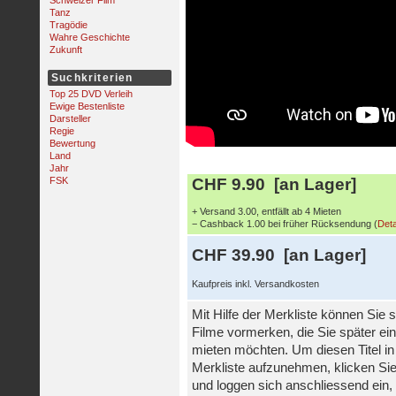
Schweizer Film
Tanz
Tragödie
Wahre Geschichte
Zukunft
Suchkriterien
Top 25 DVD Verleih
Ewige Bestenliste
Darsteller
Regie
Bewertung
Land
Jahr
FSK
CHF 9.90 [an Lager]
+ Versand 3.00, entfällt ab 4 Mieten
− Cashback 1.00 bei früher Rücksendung (
Deta
CHF 39.90 [an Lager]
Kaufpreis inkl. Versandkosten
Mit Hilfe der Merkliste können Sie s
Filme vormerken, die Sie später ei
mieten möchten. Um diesen Titel in
Merkliste aufzunehmen, klicken Sie
und loggen sich anschliessend ein, 