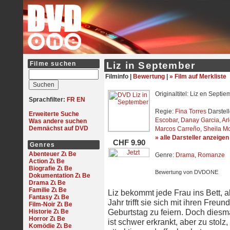
Filme suchen
Liz in September
Filminfo |
Bewertung
|
» Film auf Merkliste
Originaltitel: Liz en Septie
Sprachfilter:
FR
EN
Regie:
Fina Torres
Darstell
Erweiterte Suche
Escobar
,
Danay Garcia
,
Arl
Was andere suchen
Demnächst auf DVD
Marcos Carreño
,
Sheila M
» alle Darsteller anzeigen
CHF 9.90
Genres
Abenteuer
Genre:
Drama
,
Romanze
Action
Biografie
Bewertung von DVDONE
Dokumentation
Drama
Familie
Liz bekommt jede Frau ins Bett, a
Fantasy
Jahr trifft sie sich mit ihren Fre
Film-Noir
Geburtstag zu feiern. Doch diesmal
Historie
Horror
ist schwer erkrankt, aber zu stolz
Komödie