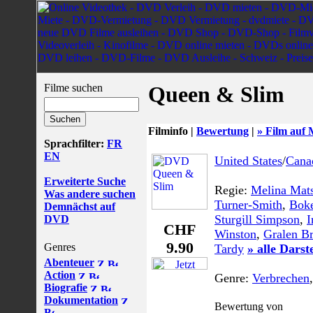
Filme suchen
Queen & Slim
Filminfo |
Bewertung
|
» Film auf 
Sprachfilter:
FR
EN
United States
/
Cana
Erweiterte Suche
Regie:
Melina Mat
Was andere suchen
Turner-Smith
,
Bok
Demnächst auf
Sturgill Simpson
,
I
DVD
CHF
Winston
,
Gralen B
9.90
Genres
Tardy
» alle Darst
Abenteuer
Action
Genre:
Verbrechen
Biografie
Dokumentation
Bewertung von