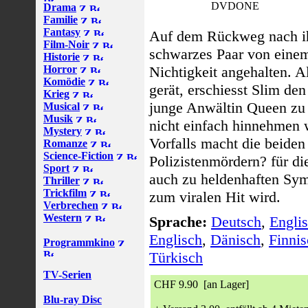
DVDONE
Drama
Familie
Fantasy
Auf dem Rückweg nach ih
Film-Noir
schwarzes Paar von einem
Historie
Horror
Nichtigkeit angehalten. A
Komödie
gerät, erschiesst Slim de
Krieg
junge Anwältin Queen zu r
Musical
Musik
nicht einfach hinnehmen
Mystery
Vorfalls macht die beiden
Romanze
Science-Fiction
Polizistenmördern? für die
Sport
auch zu heldenhaften Sy
Thriller
Trickfilm
zum viralen Hit wird.
Verbrechen
Western
Sprache:
Deutsch
,
Engli
Englisch
,
Dänisch
,
Finnis
Programmkino
Türkisch
TV-Serien
CHF 9.90 [an Lager]
Blu-ray Disc