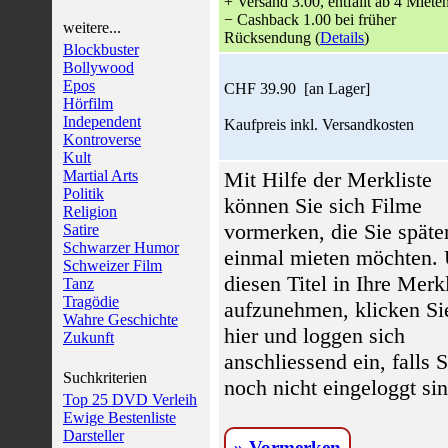
+ Versand 3.00, entfällt ab 4 Miete
− Cashback 1.00 bei früher
weitere...
Rücksendung (
Details
)
Blockbuster
Bollywood
Epos
CHF 39.90 [an Lager]
Hörfilm
Independent
Kaufpreis inkl. Versandkosten
Kontroverse
Kult
Martial Arts
Mit Hilfe der Merkliste
Politik
können Sie sich Filme
Religion
vormerken, die Sie späte
Satire
Schwarzer Humor
einmal mieten möchten.
Schweizer Film
diesen Titel in Ihre Merkl
Tanz
Tragödie
aufzunehmen, klicken Si
Wahre Geschichte
hier und loggen sich
Zukunft
anschliessend ein, falls S
Suchkriterien
noch nicht eingeloggt sin
Top 25 DVD Verleih
Ewige Bestenliste
Darsteller
» Vormerken