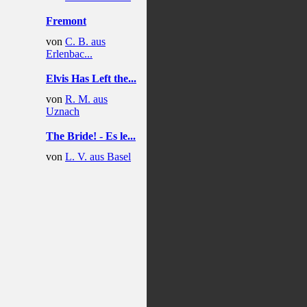
Fremont
von
C. B. aus
Erlenbac...
Elvis Has Left the...
von
R. M. aus
Uznach
The Bride! - Es le...
von
L. V. aus Basel