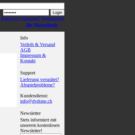
Passwort vergessen?
Registrieren
Ihr Warenkorb
Info
Verleih & Versand
AGB
Impressum &
Kontakt
Support
Lieferung verspätet?
Abspielprobleme?
Kundendienst:
info@dvdone.ch
Newsletter
Stets informiert mit
unserem kostenlosen
Newsletter!