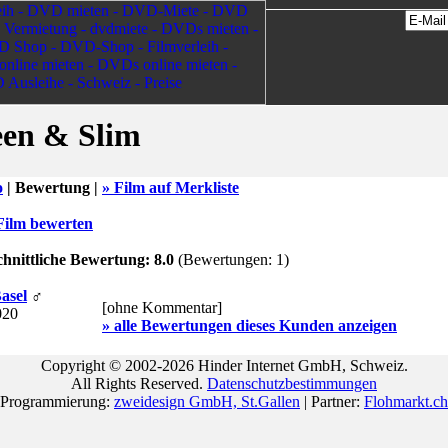
en & Slim
o
|
Bewertung |
» Film auf Merkliste
Film bewerten
hnittliche Bewertung: 8.0
(Bewertungen: 1)
Basel
♂
[ohne Kommentar]
020
» alle Bewertungen dieses Kunden anzeigen
Copyright © 2002-2026 Hinder Internet GmbH, Schweiz.
All Rights Reserved.
Datenschutzbestimmungen
Programmierung:
zweidesign GmbH, St.Gallen
| Partner:
Flohmarkt.ch