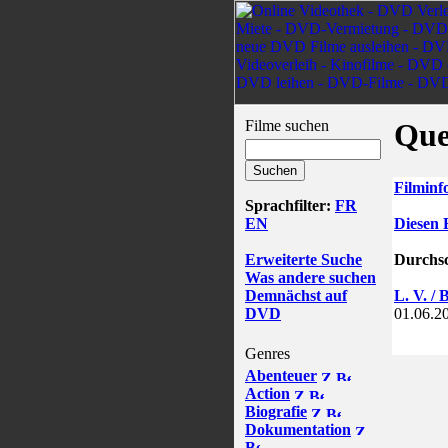
Filme suchen
Que
Filminf
Sprachfilter:
FR
EN
Diesen 
Erweiterte Suche
Durchsc
Was andere suchen
Demnächst auf
L. V. / 
DVD
01.06.2
Genres
Abenteuer
Action
Biografie
Dokumentation