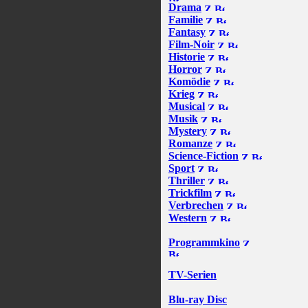
Drama
Familie
Fantasy
Film-Noir
Historie
Horror
Komödie
Krieg
Musical
Musik
Mystery
Romanze
Science-Fiction
Sport
Thriller
Trickfilm
Verbrechen
Western
Programmkino
TV-Serien
Blu-ray Disc