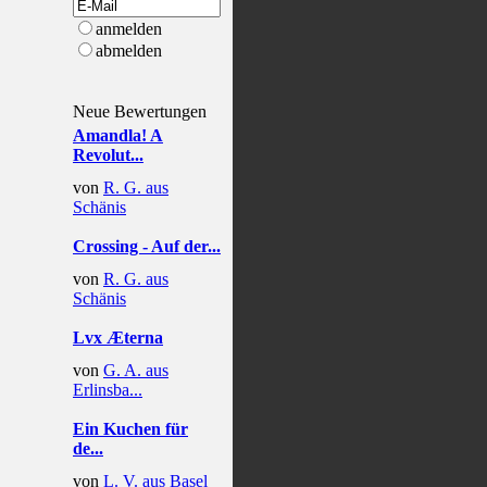
anmelden
abmelden
Neue Bewertungen
Amandla! A
Revolut...
von
R. G. aus
Schänis
Crossing - Auf der...
von
R. G. aus
Schänis
Lvx Æterna
von
G. A. aus
Erlinsba...
Ein Kuchen für
de...
von
L. V. aus Basel