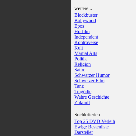
weitere...
Blockbuster
Bollywood
Epos
Hörfilm
Independent
Kontroverse
Kult
Martial Arts
Politik
Religion
Satire
Schwarzer Humor
Schweizer Film
Tanz
Tragödie
Wahre Geschichte
Zukunft
Suchkriterien
Top 25 DVD Verleih
Ewige Bestenliste
Darsteller