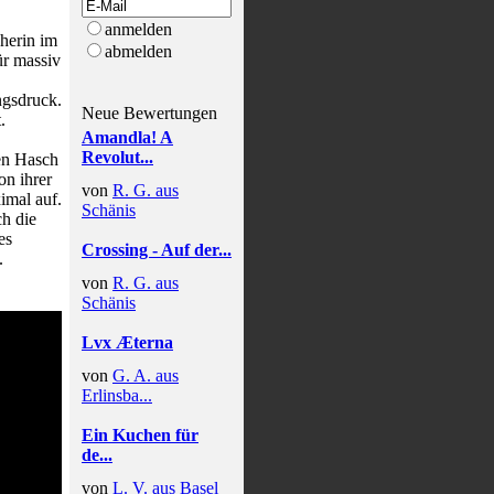
anmelden
cherin im
abmelden
ür massiv
ngsdruck.
Neue Bewertungen
.
Amandla! A
Revolut...
en Hasch
on ihrer
von
R. G. aus
imal auf.
Schänis
ch die
es
Crossing - Auf der...
.
von
R. G. aus
Schänis
Lvx Æterna
von
G. A. aus
Erlinsba...
Ein Kuchen für
de...
von
L. V. aus Basel