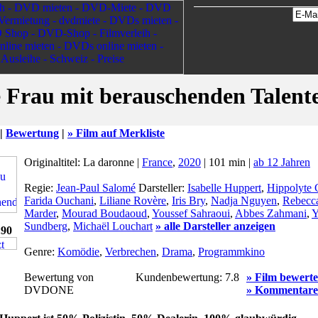
 Frau mit berauschenden Talent
 |
Bewertung
|
» Film auf Merkliste
Originaltitel: La daronne |
France
,
2020
| 101 min |
ab 12 Jahren
Regie:
Jean-Paul Salomé
Darsteller:
Isabelle Huppert
,
Hippolyte 
Farida Ouchani
,
Liliane Rovère
,
Iris Bry
,
Nadja Nguyen
,
Rebecc
Marder
,
Mourad Boudaoud
,
Youssef Sahraoui
,
Abbes Zahmani
,
Y
Sundberg
,
Michaël Louchart
» alle Darsteller anzeigen
.90
Genre:
Komödie
,
Verbrechen
,
Drama
,
Programmkino
Bewertung von
Kundenbewertung:
7.8
» Film bewert
DVDONE
» Kommentare