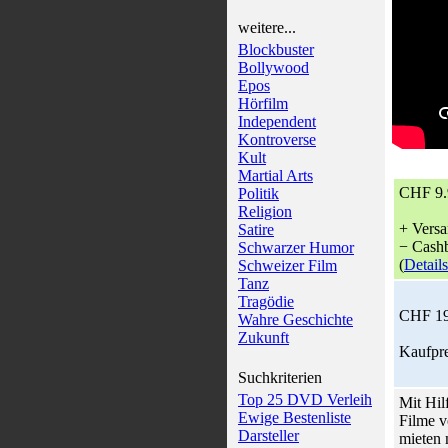
weitere...
Blockbuster
Bollywood
Epos
Hörfilm
Independent
Kontroverse
Kult
Martial Arts
CHF 9.
Politik
Religion
+ Versa
Satire
− Cashb
Schwarzer Humor
(
Details
Schweizer Film
Tanz
Tragödie
CHF 19
Wahre Geschichte
Zukunft
Kaufpre
Suchkriterien
Top 25 DVD Verleih
Mit Hil
Ewige Bestenliste
Filme v
Darsteller
mieten 