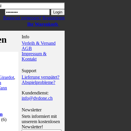
Passwort vergessen?
Registrieren
Ihr Warenkorb
en
Info
Verleih & Versand
AGB
Impressum &
Kontakt
Support
Lieferung verspätet?
Girardot
,
Abspielprobleme?
a
ann
Kundendienst:
info@dvdone.ch
Newsletter
en
Stets informiert mit
(
6
)
unserem kostenlosen
Newsletter!