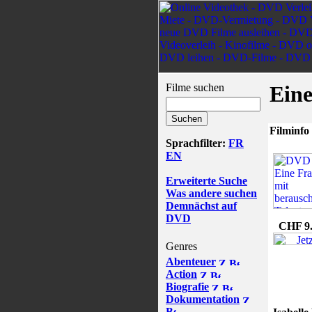
Filme suchen
Eine
Filminfo
Sprachfilter:
FR
EN
Erweiterte Suche
Was andere suchen
Demnächst auf
DVD
CHF 9
Genres
Abenteuer
Action
Biografie
Dokumentation