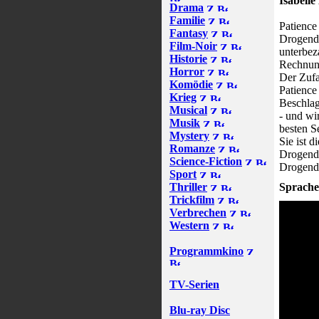
Isabell
Drama
Familie
Patience
Fantasy
Drogende
Film-Noir
unterbez
Historie
Rechnung
Horror
Der Zufa
Komödie
Patience
Krieg
Beschlag
Musical
- und wi
Musik
besten S
Mystery
Sie ist 
Romanze
Drogendi
Science-Fiction
Drogende
Sport
Thriller
Sprache
Trickfilm
Verbrechen
Western
Programmkino
TV-Serien
Blu-ray Disc