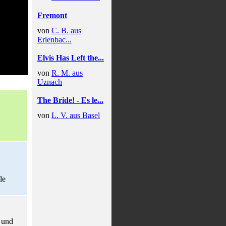
Fremont
von
C. B. aus
Erlenbac...
Elvis Has Left the...
von
R. M. aus
Uznach
The Bride! - Es le...
von
L. V. aus Basel
le
 und