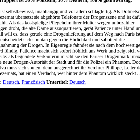
e Huppert ist 50% Polizistin, 50% Dealerin, 100% glaubwürdig.
 ist selbstbewusst, unabhängig und vor allem schlagfertig. Als Dolmets
zernat übersetzt sie abgehörte Telefonate der Drogenszene und ist daf
ahlt. Als das kostspielige Pflegeheim ihrer Mutter wegen unbezahlter
en droht, die alte Dame auszuquartieren, gerät Patience unter Handlu
ll will es, dass gerade eine Drogenlieferung auf dem Weg nach Paris ist
 entscheidet sich spontan gegen die Ehrlichkeit und sabotiert die
nahmung der Drogen. In Eigenregie fahndet sie nach dem hochwertig
rd fündig. Patience macht sich sofort fröhlich ans Werk und zeigt sich v
eite: als begnadete Verkäuferin mischt sie den Pariser Drogenmarkt max
die neue Drogen-Autorität der Stadt und für die Polizei ein Phantom. Do
va muss sich sputen, denn ausgerechnet ihr Verehrer Philippe, Leiter d
zernats, hat einen Verdacht, wer hinter dem Phantom wirklich steckt ..
:
Deutsch
,
Französisch
Untertitel:
Deutsch