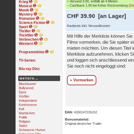
+ Versand 3.00, entfällt ab 4 Mieten
Krieg
− Cashback 1.00 bei früher Rücksendung (
De
Musical
Musik
Mystery
CHF 39.90 [an Lager]
Romanze
Science-Fiction
Kaufpreis inkl. Versandkosten
Sport
Thriller
Trickfilm
Mit Hilfe der Merkliste können Sie
Verbrechen
Filme vormerken, die Sie später e
Western
mieten möchten. Um diesen Titel i
Programmkino
Merkliste aufzunehmen, klicken Si
und loggen sich anschliessend ein,
TV-Serien
Sie noch nicht eingeloggt sind:
Blu-ray Disc
weitere...
» Vormerken
Blockbuster
Bollywood
Epos
Hörfilm
Independent
Kontroverse
Kult
EAN:
4260147226152
Martial Arts
Politik
Bonusmaterial:
Religion
Original deutscher Trailer
Satire
Schwarzer Humor