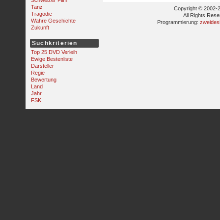
Schweizer Film
Tanz
Copyright © 2002-2
Tragödie
All Rights Res
Wahre Geschichte
Programmierung:
zweides
Zukunft
Suchkriterien
Top 25 DVD Verleih
Ewige Bestenliste
Darsteller
Regie
Bewertung
Land
Jahr
FSK