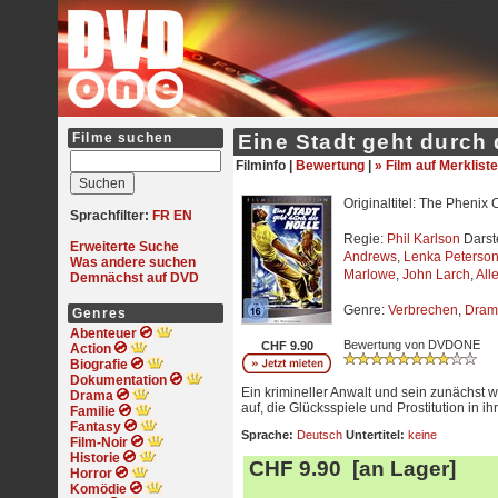
Filme suchen
Eine Stadt geht durch 
Filminfo |
Bewertung
|
» Film auf Merkliste
Originaltitel: The Phenix C
Sprachfilter:
FR
EN
Regie:
Phil Karlson
Darste
Erweiterte Suche
Andrews
,
Lenka Peterso
Was andere suchen
Marlowe
,
John Larch
,
All
Demnächst auf DVD
Genre:
Verbrechen
,
Dram
Genres
Abenteuer
Bewertung von DVDONE
CHF 9.90
Action
Biografie
Dokumentation
Ein krimineller Anwalt und sein zunächst 
Drama
auf, die Glücksspiele und Prostitution in i
Familie
Fantasy
Sprache:
Deutsch
Untertitel:
keine
Film-Noir
Historie
CHF 9.90 [an Lager]
Horror
Komödie