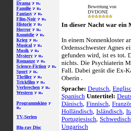
Drama
Bewertung von
Familie
DVDONE
Fantasy
Film-Noir
In dieser Nacht war ein 
Historie
Horror
Komödie
In einem Nonnenkloster a
Krieg
Musical
Ordensschwester Agnes ei
Musik
gefunden wird, ist es tot. 
Mystery
Romanze
nichts. Die Psychiaterin M
Science-Fiction
Fall. Dabei gerät die Ex-K
Sport
Thriller
Oberin .
Trickfilm
Verbrechen
Sprache:
Deutsch
,
Englis
Western
Spanisch
Untertitel:
Deut
Dänisch
,
Finnisch
,
Franzö
Programmkino
Holländisch
,
Isländisch
,
It
TV-Serien
Portugiesisch
,
Schwedisch
Ungarisch
Blu-ray Disc