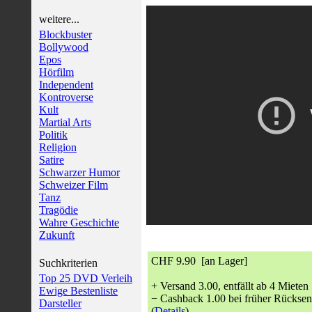
weitere...
Blockbuster
Bollywood
Epos
Hörfilm
Independent
Kontroverse
Kult
Martial Arts
Politik
Religion
Satire
Schwarzer Humor
Schweizer Film
Tanz
Tragödie
Wahre Geschichte
Zukunft
CHF 9.90 [an Lager]
Suchkriterien
Top 25 DVD Verleih
+ Versand 3.00, entfällt ab 4 Mieten
Ewige Bestenliste
− Cashback 1.00 bei früher Rückse
Darsteller
(
Details
)