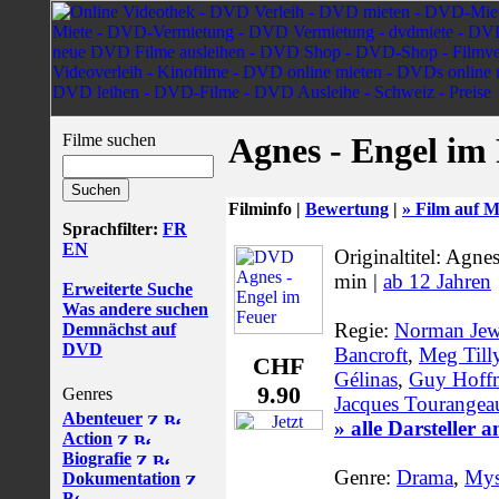
Filme suchen
Agnes - Engel im
Filminfo |
Bewertung
|
» Film auf M
Sprachfilter:
FR
EN
Originaltitel: Agne
min |
ab 12 Jahren
Erweiterte Suche
Was andere suchen
Regie:
Norman Jew
Demnächst auf
DVD
Bancroft
,
Meg Till
CHF
Gélinas
,
Guy Hoff
9.90
Genres
Jacques Tourangea
Abenteuer
» alle Darsteller 
Action
Biografie
Genre:
Drama
,
Mys
Dokumentation