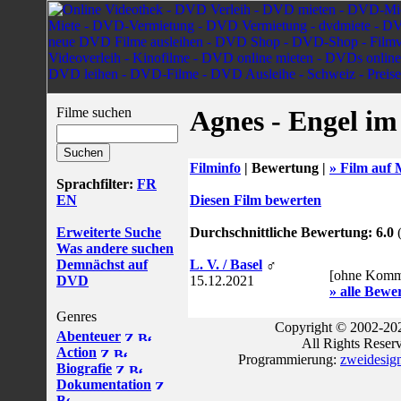
Filme suchen
Agnes - Engel im
Filminfo
|
Bewertung |
» Film auf 
Sprachfilter:
FR
EN
Diesen Film bewerten
Erweiterte Suche
Durchschnittliche Bewertung: 6.0
(
Was andere suchen
Demnächst auf
L. V. / Basel
♂
[ohne Komm
DVD
15.12.2021
» alle Bewe
Genres
Copyright © 2002-202
Abenteuer
All Rights Reser
Action
Programmierung:
zweidesig
Biografie
Dokumentation