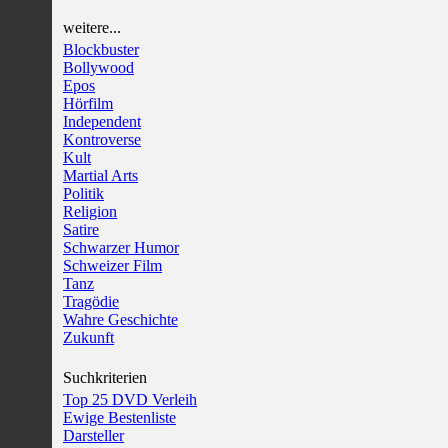
weitere...
Blockbuster
Bollywood
Epos
Hörfilm
Independent
Kontroverse
Kult
Martial Arts
Politik
Religion
Satire
Schwarzer Humor
Schweizer Film
Tanz
Tragödie
Wahre Geschichte
Zukunft
Suchkriterien
Top 25 DVD Verleih
Ewige Bestenliste
Darsteller