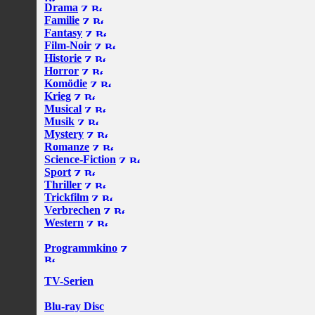
Drama
Familie
Fantasy
Film-Noir
Historie
Horror
Komödie
Krieg
Musical
Musik
Mystery
Romanze
Science-Fiction
Sport
Thriller
Trickfilm
Verbrechen
Western
Programmkino
TV-Serien
Blu-ray Disc