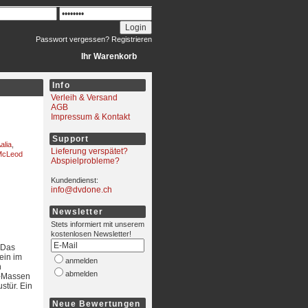
Passwort vergessen?
Registrieren
Ihr Warenkorb
Info
Verleih & Versand
AGB
Impressum & Kontakt
Support
alia
,
Lieferung verspätet?
McLeod
Abspielprobleme?
Kundendienst:
info@dvdone.ch
Newsletter
Stets informiert mit unserem
kostenlosen Newsletter!
 Das
ein im
anmelden
n
abmelden
ne-Massen
stür. Ein
Neue Bewertungen