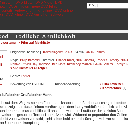
ed - Tödliche Ähnlichkeit
ewertung
|
» Film auf Merkliste
Originaltitel: Accused |
United Kingdom
,
2023
| 84 min |
ab 16 Jahren
Regie:
Philip Barantini
Darsteller:
Chaneil Kular
,
Nitin Ganatra
,
Frances Tomelty
,
Nila A
Robbie O\'Neill
,
Jay Johnson
,
Ben Mars
,
Kimberley Marren
,
Gavin Sanctis
,
Carolyn 
» alle Darsteller anzeigen
Genre:
Thriller
90
Bewertung von DVDONE
Kundenbewertung:
1.0
» Film bewerten
» Kommentare
(
1
)
eit. Falscher Ort. Falscher Mann.
geht auf dem Weg zu seinem Elternhaus knapp einem Bombenanschlag in London.
ild zeigt bald darauf einen Verdächtigen, dem Harry verblüffend ähnlich sieht. All
en Landhaus muss er hilflos mit ansehen, wie er im Lauffeuer der sozialen Medie
erweise als gesuchter Terrorist identifiziert wird. Während er gegenüber den Onli
huld zu beweisen versucht, steht schon bald ein rachsüchtiger Mob vor seiner Hau
her Überlebenskampf beginnt ?