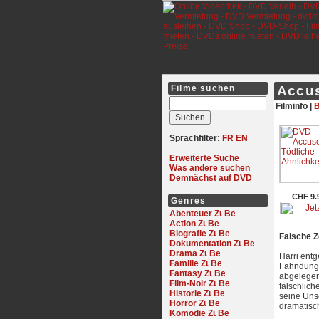
Filme suchen
Accus
Filminfo |
B
Sprachfilter:
FR
EN
Erweiterte Suche
Was andere suchen
Demnächst auf DVD
CHF 9.
Genres
Abenteuer
Action
Biografie
Falsche Z
Dokumentation
Drama
Harri ent
Familie
Fahndungsb
Fantasy
abgelegen
Film-Noir
fälschlich
Historie
seine Unsc
Horror
dramatisc
Komödie