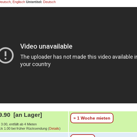
eutsch
,
Englisch
Untertitel:
Deutsch
.90 [an Lager]
» 1 Woche mieten
3.00, entfällt ab 4 Mieten
k 1.00 bei früher Rücksendung (
Details
)