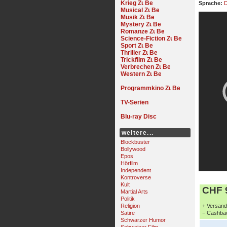
Krieg
Sprache:
D
Musical
Musik
Mystery
Romanze
Science-Fiction
Sport
Thriller
Trickfilm
Verbrechen
Western
Programmkino
TV-Serien
Blu-ray Disc
weitere...
Blockbuster
Bollywood
Epos
Hörfilm
Independent
Kontroverse
Kult
CHF 9
Martial Arts
Politik
Religion
+ Versand 
Satire
− Cashbac
Schwarzer Humor