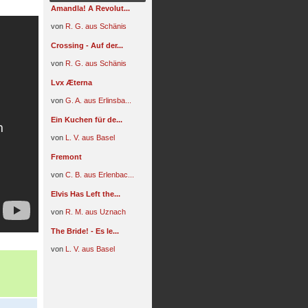
Amandla! A Revolut...
von
R. G. aus Schänis
Crossing - Auf der...
von
R. G. aus Schänis
Lvx Æterna
von
G. A. aus Erlinsba...
Ein Kuchen für de...
von
L. V. aus Basel
Fremont
von
C. B. aus Erlenbac...
Elvis Has Left the...
von
R. M. aus Uznach
The Bride! - Es le...
von
L. V. aus Basel