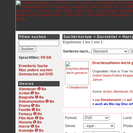
Filme suchen
Suchkriterium > Darsteller > Harr
Ergebnisse 1 bis 1 von 1:
Sortieren nach...
Sprachfilter:
FR
EN
Drachenzähmen leicht 
Erweiterte Suche
Was andere suchen
Originaltitel: How to Train 
Demnächst auf DVD
United States
/
United Kingd
Jahren
Genres
» Detailansicht
Abenteuer
Genre:
Action
,
Abenteuer
,
K
Action
Biografie
» zur Detailansicht
|
» auf
Dokumentation
» auch als Blu-ray Disc erh
Drama
Familie
Fantasy
Format:
Land:
Film-Noir
Historie
Genre:
Produ
Horror
Komödie