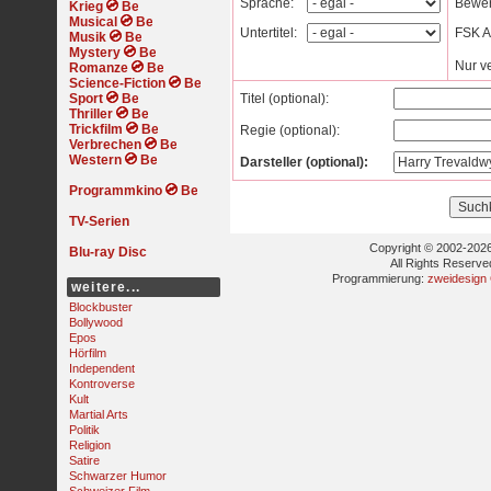
Sprache:
Bewer
Krieg
Musical
Untertitel:
FSK Al
Musik
Mystery
Nur v
Romanze
Science-Fiction
Sport
Titel (optional):
Thriller
Trickfilm
Regie (optional):
Verbrechen
Western
Darsteller (optional):
Programmkino
TV-Serien
Copyright © 2002-2026
Blu-ray Disc
All Rights Reserve
Programmierung:
zweidesign
weitere...
Blockbuster
Bollywood
Epos
Hörfilm
Independent
Kontroverse
Kult
Martial Arts
Politik
Religion
Satire
Schwarzer Humor