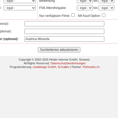
:
Bewertung:
bis
l:
FSK Altersfreigabe:
bis
Nur verfügbare Filme:
Mit Kauf-Option:
tional):
ptional):
er (optional):
Copyright © 2002-2026 Hinder Internet GmbH, Schweiz.
All Rights Reserved.
Datenschutzbestimmungen
Programmierung:
zweidesign GmbH, St.Gallen
| Partner:
Flohmarkt.ch