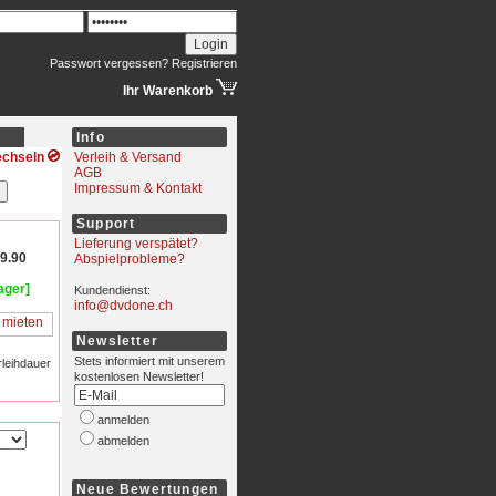
Passwort vergessen?
Registrieren
Ihr Warenkorb
Info
wechseln
Verleih & Versand
AGB
Impressum & Kontakt
Support
Lieferung verspätet?
9.90
Abspielprobleme?
ager]
Kundendienst:
info@dvdone.ch
Newsletter
Stets informiert mit unserem
rleihdauer
kostenlosen Newsletter!
anmelden
abmelden
Neue Bewertungen