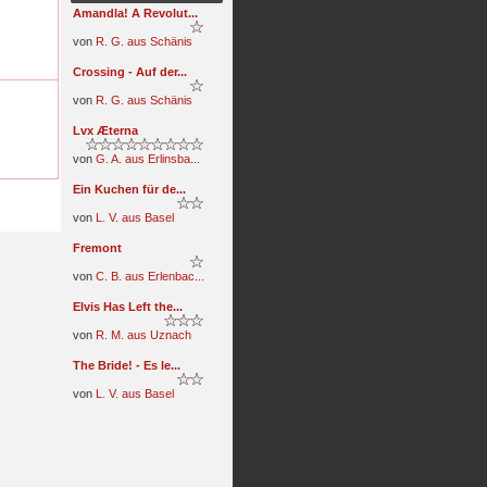
Amandla! A Revolut...
von
R. G. aus Schänis
Crossing - Auf der...
von
R. G. aus Schänis
Lvx Æterna
von
G. A. aus Erlinsba...
Ein Kuchen für de...
von
L. V. aus Basel
Fremont
von
C. B. aus Erlenbac...
Elvis Has Left the...
von
R. M. aus Uznach
The Bride! - Es le...
von
L. V. aus Basel