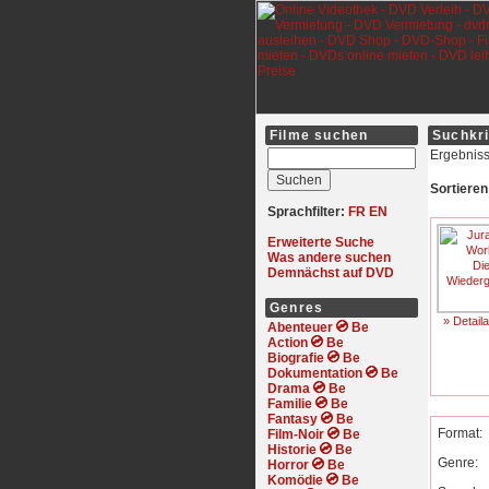
Filme suchen
Suchkri
Ergebniss
Sortieren
Sprachfilter:
FR
EN
Erweiterte Suche
Was andere suchen
Demnächst auf DVD
Genres
» Detail
Abenteuer
Action
Biografie
Dokumentation
Drama
Familie
Fantasy
Format:
Film-Noir
Historie
Genre:
Horror
Komödie