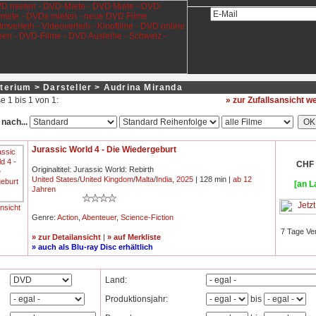
terium > Darsteller > Audrina Miranda
e 1 bis 1 von 1:
» zur Zufallsansicht 
 nach...
Jurassic World 4 - Die Wiedergeburt
CHF 
Originaltitel: Jurassic World: Rebirth
United States
/
United Kingdom
/
Malta
/
India
,
2025
| 128 min |
ab 12
[an L
Jahren
ansicht
Genre:
Action
,
Abenteuer
,
Science-Fiction
7 Tage Ve
» zur Detailansicht
|
» auf Merkliste
» auch als Blu-ray Disc erhältlich
Land:
Produktionsjahr:
bis