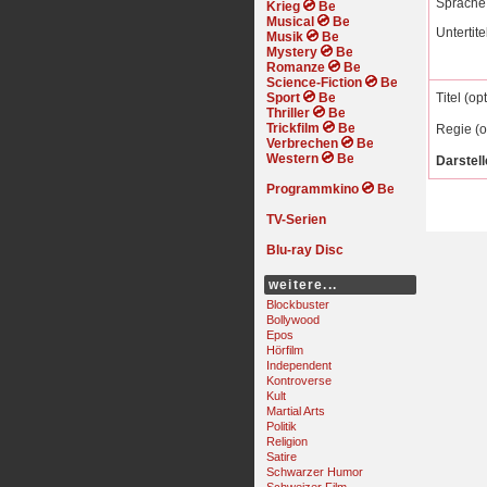
Sprache
Krieg
Musical
Untertite
Musik
Mystery
Romanze
Science-Fiction
Sport
Titel (op
Thriller
Trickfilm
Regie (o
Verbrechen
Western
Darstell
Programmkino
TV-Serien
Blu-ray Disc
weitere...
Blockbuster
Bollywood
Epos
Hörfilm
Independent
Kontroverse
Kult
Martial Arts
Politik
Religion
Satire
Schwarzer Humor