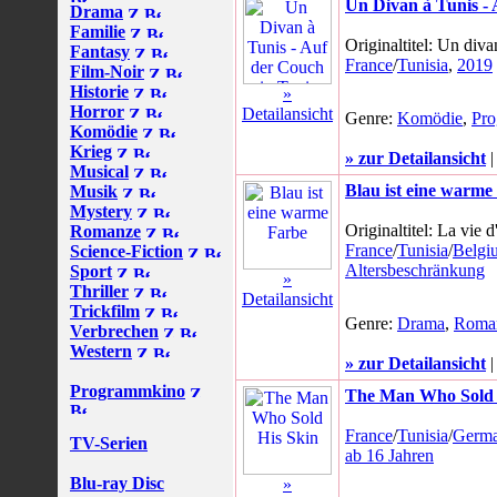
Un Divan à Tunis - 
Drama
Familie
Originaltitel: Un diva
Fantasy
France
/
Tunisia
,
2019
Film-Noir
Historie
»
Horror
Detailansicht
Genre:
Komödie
,
Pr
Komödie
Krieg
» zur Detailansicht
Musical
Blau ist eine warme
Musik
Mystery
Originaltitel: La vie 
Romanze
France
/
Tunisia
/
Belgi
Science-Fiction
Altersbeschränkung
Sport
»
Thriller
Detailansicht
Trickfilm
Genre:
Drama
,
Roma
Verbrechen
Western
» zur Detailansicht
Programmkino
The Man Who Sold 
France
/
Tunisia
/
Germ
TV-Serien
ab 16 Jahren
Blu-ray Disc
»