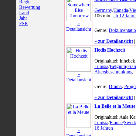
Regie
Bewertung
Germany
/
Canada
/
Vi
Land
106 min |
ab 12 Jahre
Jahr
FSK
»
Detailansicht
Genre:
Dokumentati
» zur Detailansicht
Hedis Hochzeit
Originaltitel: Inhebe
Tunisia
/
Belgium
/
Fran
Altersbeschränkung
»
Detailansicht
Genre:
Drama
,
Prog
» zur Detailansicht
La Belle et la Meute
Originaltitel: Aala Kaf
Tunisia
/
France
/
Swed
16 Jahren
»
Detailansicht