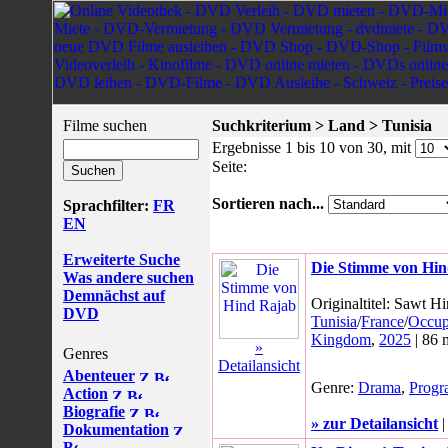
Filme suchen
Suchkriterium > Land > Tunisia
Ergebnisse 1 bis 10 von 30, mit
Seite:
Sortieren nach...
Sprachfilter:
FR
EN
Erweiterte Suche
Die Stimme von Hi
Was andere suchen
Demnächst auf
Originaltitel: Sawt H
DVD
Tunisia
/
France
/
Occupi
Kingdom
,
2025
| 86 
»
Genres
Detailansicht
Abenteuer
Genre:
Drama
,
Prog
Action
Biografie
» zur Detailansicht
Dokumentation