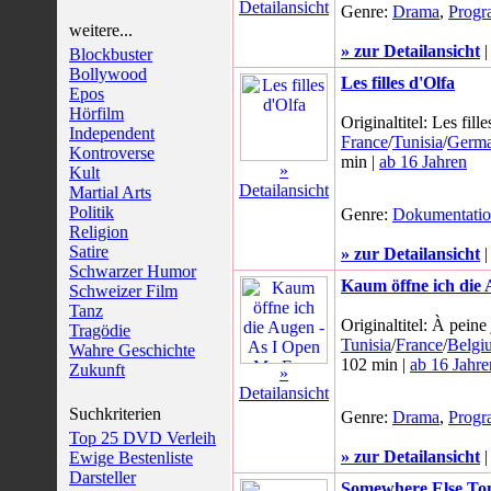
Detailansicht
Genre:
Drama
,
Prog
weitere...
» zur Detailansicht
Blockbuster
Bollywood
Les filles d'Olfa
Epos
Hörfilm
Originaltitel: Les fill
Independent
France
/
Tunisia
/
Germ
Kontroverse
min |
ab 16 Jahren
»
Kult
Detailansicht
Martial Arts
Politik
Genre:
Dokumentati
Religion
Satire
» zur Detailansicht
Schwarzer Humor
Kaum öffne ich die
Schweizer Film
Tanz
Originaltitel: À peine
Tragödie
Tunisia
/
France
/
Belgi
Wahre Geschichte
102 min |
ab 16 Jahre
Zukunft
»
Detailansicht
Suchkriterien
Genre:
Drama
,
Prog
Top 25 DVD Verleih
» zur Detailansicht
Ewige Bestenliste
Darsteller
Somewhere Else T