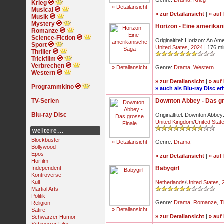
Genre:
Drama
,
Krieg
Krieg
» Detailansicht
Musical
» zur Detailansicht
|
» auf
Musik
Mystery
Horizon - Eine amerika
Romanze
Science-Fiction
Originaltitel: Horizon: An A
Sport
United States
,
2024
| 176 mi
Thriller
Trickfilm
Verbrechen
» Detailansicht
Genre:
Drama
,
Western
Western
» zur Detailansicht
|
» auf
Programmkino
» auch als Blu-ray Disc erh
TV-Serien
Downton Abbey - Das gr
Blu-ray Disc
Originaltitel: Downton Abbey
United Kingdom
/
United Stat
weitere...
Blockbuster
» Detailansicht
Genre:
Drama
Bollywood
Epos
» zur Detailansicht
|
» auf
Hörfilm
Independent
Babygirl
Kontroverse
Kult
Netherlands
/
United States
,
Martial Arts
Politik
Genre:
Drama
,
Romanze
,
Th
Religion
» Detailansicht
Satire
» zur Detailansicht
|
» auf
Schwarzer Humor