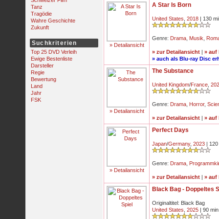
Schweizer Film
A Star Is Born
Tanz
Tragödie
United States
,
2018
| 130 mi
Wahre Geschichte
Zukunft
Genre:
Drama
,
Musik
,
Rom
Suchkriterien
» Detailansicht
Top 25 DVD Verleih
» zur Detailansicht
|
» auf
Ewige Bestenliste
» auch als Blu-ray Disc erh
Darsteller
The Substance
Regie
Bewertung
United Kingdom
/
France
,
20
Land
Jahr
FSK
Genre:
Drama
,
Horror
,
Scie
» Detailansicht
» zur Detailansicht
|
» auf
Perfect Days
Japan
/
Germany
,
2023
| 120
Genre:
Drama
,
Programmki
» Detailansicht
» zur Detailansicht
|
» auf
Black Bag - Doppeltes S
Originaltitel: Black Bag
United States
,
2025
| 90 min