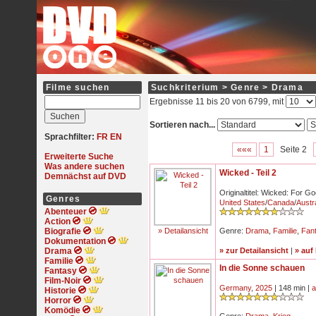
Filme suchen
Suchkriterium > Genre > Drama
Ergebnisse 11 bis 20 von 6799, mit
Sortieren nach...
Sprachfilter:
FR
EN
«««
1
Seite 2
Erweiterte Suche
Was andere suchen
Wicked - Teil 2
Demnächst auf DVD
Originaltitel: Wicked: For G
Genres
United States
/
Canada
/
Austra
Abenteuer
Action
Biografie
» Detailansicht
Genre:
Drama
,
Familie
,
Fan
Dokumentation
Drama
» zur Detailansicht
|
» auf
Familie
In die Sonne schauen
Fantasy
Film-Noir
Germany
,
2025
| 148 min |
a
Historie
Horror
Komödie