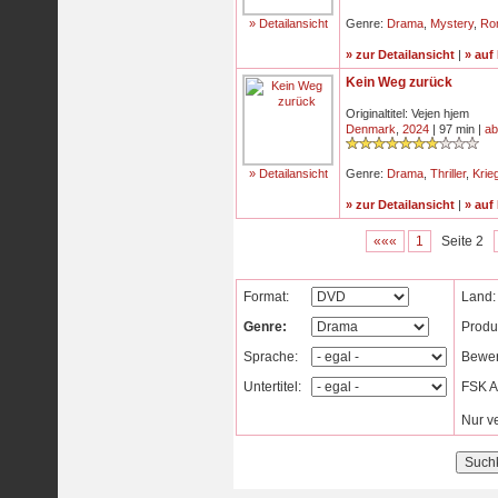
» Detailansicht
Genre:
Drama
,
Mystery
,
Ro
» zur Detailansicht
|
» auf
Kein Weg zurück
Originaltitel: Vejen hjem
Denmark
,
2024
| 97 min |
ab
» Detailansicht
Genre:
Drama
,
Thriller
,
Krie
» zur Detailansicht
|
» auf
«««
1
Seite 2
Format:
Land:
Genre:
Produ
Sprache:
Bewer
Untertitel:
FSK Al
Nur v