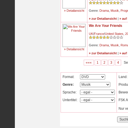
» Detailansicht
Genre:
Drama
,
Musik
,
Prog
» zur Detailansicht
|
» auf
We Are Your Friends
UK
/
France
/
United States
,
2
Genre:
Drama
,
Musik
,
Rom
» Detailansicht
» zur Detailansicht
|
» auf
«««
1
2
3
4
Se
Format:
Land:
Genre:
Produ
Sprache:
Bewer
Untertitel:
FSK Al
Nur v