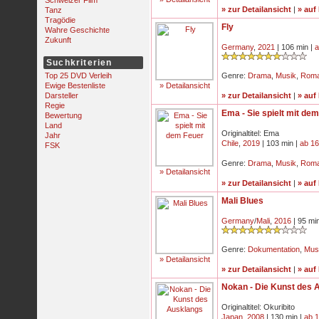
Schweizer Film
» zur Detailansicht
|
» auf
Tanz
Tragödie
Fly
Wahre Geschichte
Zukunft
Germany
,
2021
| 106 min |
a
Suchkriterien
Top 25 DVD Verleih
Genre:
Drama
,
Musik
,
Rom
Ewige Bestenliste
» Detailansicht
Darsteller
» zur Detailansicht
|
» auf
Regie
Ema - Sie spielt mit de
Bewertung
Land
Originaltitel: Ema
Jahr
Chile
,
2019
| 103 min |
ab 16
FSK
Genre:
Drama
,
Musik
,
Rom
» Detailansicht
» zur Detailansicht
|
» auf
Mali Blues
Germany
/
Mali
,
2016
| 95 mi
Genre:
Dokumentation
,
Mus
» Detailansicht
» zur Detailansicht
|
» auf
Nokan - Die Kunst des 
Originaltitel: Okuribito
Japan
,
2008
| 130 min |
ab 