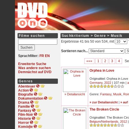
Filme suchen
Suchkriterium > Genre > Musik
Ergebnisse 41 bis 50 von 534, mit
T
Sortieren nach...
Sprachfilter:
FR
EN
«««
1
2
3
4
Se
Erweiterte Suche
Was andere suchen
Orphea in Love
Demnächst auf DVD
Originaltitel: Orphea in Love
Genres
Germany
,
2022
| 107 min |
a
Abenteuer
Action
Biografie
» Detailansicht
Genre:
Fantasy
,
Musik
,
Ro
Dokumentation
Drama
» zur Detailansicht
|
» auf
Familie
The Broken Circle
Fantasy
Film-Noir
Originaltitel: The Broken Ci
Historie
Belgium
/
Netherlands
,
2012
|
Horror
Komödie