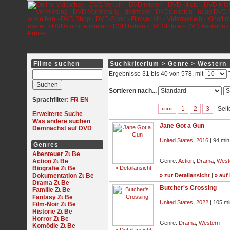
Filme suchen
Suchkriterium > Genre > Western
Ergebnisse 31 bis 40 von 578, mit
T
Sortieren nach...
Sprachfilter:
FR
EN
«««
1
2
3
Seit
Erweiterte Suche
Was andere suchen
Jane Got a Gun
Demnächst auf DVD
United States
,
2016
| 94 min
Genres
Abenteuer
Action
Genre:
Action
,
Drama
,
West
Biografie
» Detailansicht
Dokumentation
» zur Detailansicht
|
» auf
Drama
Butcher's Crossing
Familie
Fantasy
United States
,
2022
| 105 mi
Film-Noir
Historie
Horror
Genre:
Drama
,
Western
Komödie