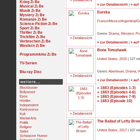
» Detailansicht
Krieg
» zur Detailansicht
|
» auf
Musical
Musik
Eureka
Mystery
Romanze
France
/
Mexico
/
Argentina
/
G
Science-Fiction
Sport
Thriller
Genre:
Drama
,
Western
,
Pr
Trickfilm
» Detailansicht
Verbrechen
» zur Detailansicht
|
» auf
Western
Bone Tomahawk
Programmkino
United States
,
2015
| 127 mi
TV-Serien
Genre:
Abenteuer
,
Drama
,
H
Blu-ray Disc
» Detailansicht
» zur Detailansicht
|
» auf
weitere...
Blockbuster
» 1883 (Episodes 1-3)
Bollywood
» 1883 (Episodes 4-6)
Epos
» 1883 (Episodes 7-9)
Hörfilm
» 1883 (Episode 10)
Independent
Kontroverse
» Detailansicht
Kult
Martial Arts
The Ballad of Lefty Bro
Politik
Religion
United States
,
2017
| 107 mi
Satire
Schwarzer Humor