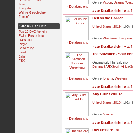
Schweizer Film
Genre:
Action
,
Drama
,
West
Tanz
» Detailansicht
Tragödie
» zur Detailansicht
|
» auf
Wahre Geschichte
Zukunft
Hell on the Border
Suchkriterien
United States
,
2019
| 105 mi
Top 25 DVD Verleih
Ewige Bestenliste
Genre:
Abenteuer
,
Biografie
Darsteller
» Detailansicht
Regie
» zur Detailansicht
|
» auf
Bewertung
Land
The Salvation - Spur de
Jahr
FSK
Originaltitel: The Salvation
Denmark
/
UK
/
South Africa
/
S
» Detailansicht
Genre:
Drama
,
Western
» zur Detailansicht
|
» auf
Any Bullet Will Do
United States
,
2018
| 102 mi
Genre:
Western
» Detailansicht
» zur Detailansicht
|
» auf
Das finstere Tal