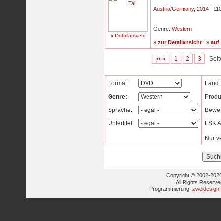
Austria
/
Germany
,
2014
| 110
Genre:
Western
» Detailansicht
» zur Detailansicht
|
» auf
«««
1
2
3
Seit
Format:
Land:
Genre:
Produ
Sprache:
Bewer
Untertitel:
FSK Al
Nur v
Copyright © 2002-2026
All Rights Reserve
Programmierung:
zweidesign