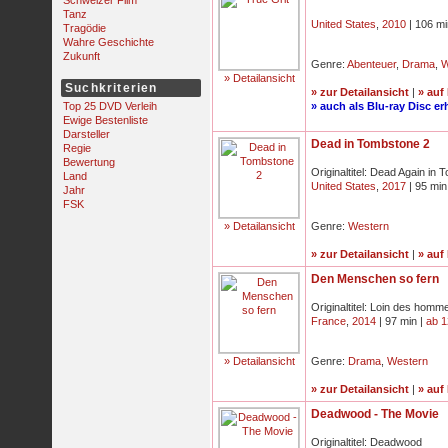
Schweizer Film
Tanz
United States
,
2010
| 106 mi
Tragödie
Wahre Geschichte
Zukunft
Genre:
Abenteuer
,
Drama
,
W
» Detailansicht
Suchkriterien
» zur Detailansicht
|
» auf
Top 25 DVD Verleih
» auch als Blu-ray Disc erh
Ewige Bestenliste
Darsteller
Dead in Tombstone 2
Regie
Bewertung
Originaltitel: Dead Again in
Land
United States
,
2017
| 95 min
Jahr
FSK
» Detailansicht
Genre:
Western
» zur Detailansicht
|
» auf
Den Menschen so fern
Originaltitel: Loin des homm
France
,
2014
| 97 min |
ab 1
» Detailansicht
Genre:
Drama
,
Western
» zur Detailansicht
|
» auf
Deadwood - The Movie
Originaltitel: Deadwood