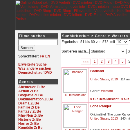
Filme suchen
Suchkriterium > Genre > Western
Ergebnisse 51 bis 60 von 578, mit
T
Sortieren nach...
Sprachfilter:
FR
EN
«««
1
2
3
4
5
S
Erweiterte Suche
Was andere suchen
Badland
Demnächst auf DVD
United States
,
2019
| 114 mi
Genres
Abenteuer
Action
Genre:
Western
Biografie
» Detailansicht
Dokumentation
» zur Detailansicht
|
» auf
Drama
Lone Ranger
Familie
Fantasy
Originaltitel: The Lone Rang
Film-Noir
United States
,
2013
| 143 mi
Historie
Horror
Komödie