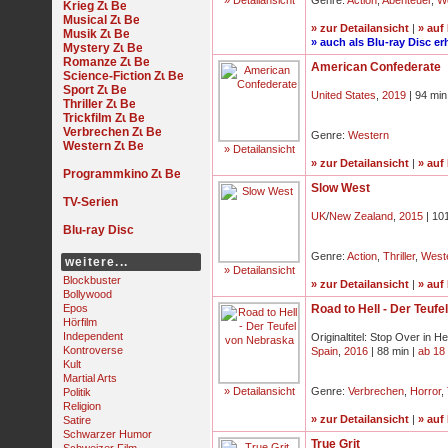
» Detailansicht
Genre:
Action
,
Abenteuer
,
W
Krieg
Musical
» zur Detailansicht
|
» auf
Musik
» auch als Blu-ray Disc erh
Mystery
Romanze
American Confederate
Science-Fiction
Sport
United States
,
2019
| 94 min
Thriller
Trickfilm
Verbrechen
Genre:
Western
Western
» Detailansicht
» zur Detailansicht
|
» auf
Programmkino
Slow West
TV-Serien
UK
/
New Zealand
,
2015
| 10
Blu-ray Disc
Genre:
Action
,
Thriller
,
West
weitere...
» Detailansicht
Blockbuster
» zur Detailansicht
|
» auf
Bollywood
Epos
Road to Hell - Der Teuf
Hörfilm
Independent
Originaltitel: Stop Over in Hel
Kontroverse
Spain
,
2016
| 88 min |
ab 18
Kult
Martial Arts
» Detailansicht
Genre:
Verbrechen
,
Horror
,
Politik
Religion
» zur Detailansicht
|
» auf
Satire
Schwarzer Humor
True Grit