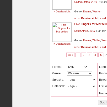
United States
,
2019
| 105 mi
» Detailansicht
Genre:
Drama
,
Western
» zur Detailansicht
|
» auf
Five Fingers for Marseil
South Africa
,
2017
| 114 min
Genre:
Drama
,
Thriller
,
Wes
» Detailansicht
» zur Detailansicht
|
» auf
«««
1
2
3
4
5
S
Format:
Land:
Genre:
Produ
Sprache:
Bewer
Untertitel:
FSK Al
Nur v