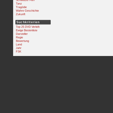
Schweizer Film
Tanz
Tragödie
Wahre Geschichte
Zukunft
Suchkriterien
Top 25 DVD Verleih
Ewige Bestenliste
Darsteller
Regie
Bewertung
Land
Jahr
FSK