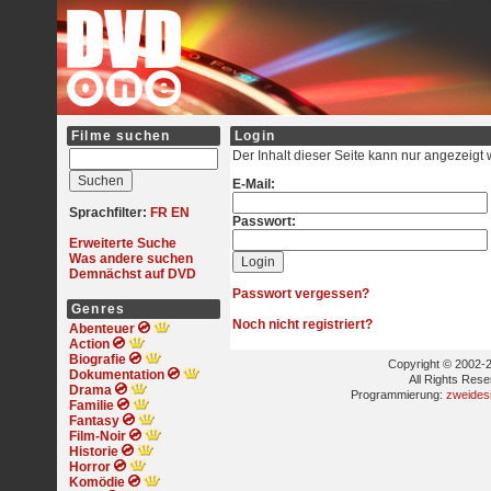
Filme suchen
Login
Der Inhalt dieser Seite kann nur angezeigt
E-Mail:
Sprachfilter:
FR
EN
Passwort:
Erweiterte Suche
Was andere suchen
Demnächst auf DVD
Passwort vergessen?
Genres
Noch nicht registriert?
Abenteuer
Action
Biografie
Copyright © 2002-2
Dokumentation
All Rights Res
Drama
Programmierung:
zweides
Familie
Fantasy
Film-Noir
Historie
Horror
Komödie