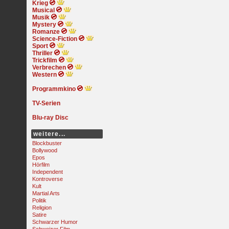
Krieg
Musical
Musik
Mystery
Romanze
Science-Fiction
Sport
Thriller
Trickfilm
Verbrechen
Western
Programmkino
TV-Serien
Blu-ray Disc
weitere...
Blockbuster
Bollywood
Epos
Hörfilm
Independent
Kontroverse
Kult
Martial Arts
Politik
Religion
Satire
Schwarzer Humor