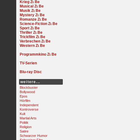
Krieg
Musical
Musik
Mystery
Romanze
Science-Fiction
Sport
Thriller
Trickfilm
Verbrechen
Western
Programmkino
TV-Serien
Blu-ray Disc
weitere...
Blockbuster
Bollywood
Epos
Hörfilm
Independent
Kontroverse
Kult
Martial Arts
Politik
Religion
Satire
Schwarzer Humor