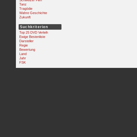
Schweizer Film
Tanz
Tragödie
Wahre Geschichte
Zukunft
Suchkriterien
Top 25 DVD Verleih
Ewige Bestenliste
Darsteller
Regie
Bewertung
Land
Jahr
FSK