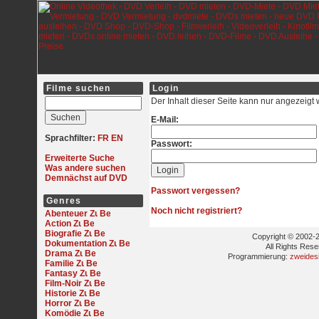
Filme suchen
Login
Der Inhalt dieser Seite kann nur angezeigt
E-Mail:
Sprachfilter:
FR
EN
Passwort:
Erweiterte Suche
Was andere suchen
Demnächst auf DVD
Passwort vergessen?
Genres
Noch nicht registriert?
Abenteuer
Action
Biografie
Copyright © 2002-2
Dokumentation
All Rights Res
Drama
Programmierung:
zweides
Familie
Fantasy
Film-Noir
Historie
Horror
Komödie