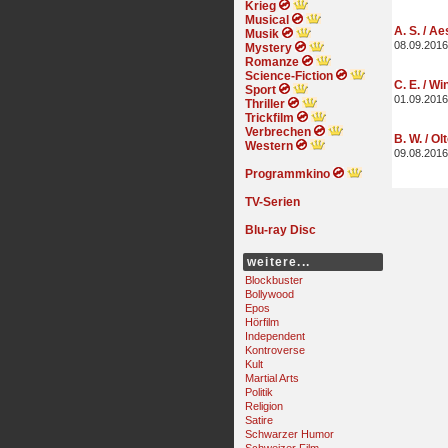
Krieg
Musical
A. S. / A
Musik
08.09.2016
Mystery
Romanze
Science-Fiction
C. E. / Wi
Sport
01.09.2016
Thriller
Trickfilm
Verbrechen
B. W. / Ol
Western
09.08.2016
Programmkino
TV-Serien
Blu-ray Disc
weitere...
Blockbuster
Bollywood
Epos
Hörfilm
Independent
Kontroverse
Kult
Martial Arts
Politik
Religion
Satire
Schwarzer Humor