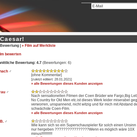
 Caesar!
Bewertung |
» Film auf Merkliste
ilm bewerten
ittliche Bewertung: 4.7
(Bewertungen: 6)
znach
♂
[ohne Kommentar]
[zuletzt editiert: 28.01.2021]
» alle Bewertungen dieses Kunden anzeigen
arau
♂
Nach sensationellen Filmen der Coen Brüder wie Fargo,Big Le
No Country for Old Men etc.ist dieses Werk leider miserabel geg
verworren, unspannend, nicht witzig und für mich mit Abstand d
schwächste Coen-Film.
» alle Bewertungen dieses Kunden anzeigen
 B.
♂
Wie kann sich so ein Superschauspieler für solch einen Unsinn
nur hergeben ????????????????Wenn es möglich wäre 10X
minus!!!!!!!!!!!!