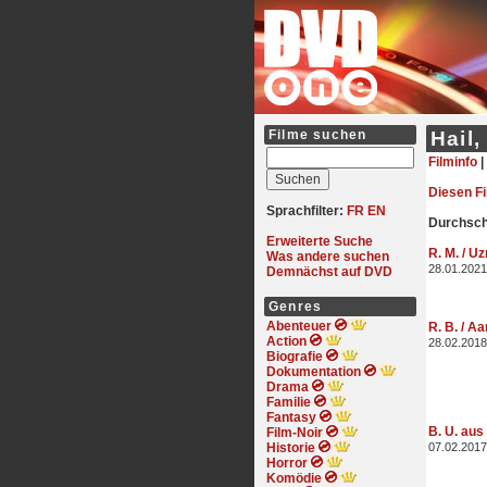
Filme suchen
Hail,
Filminfo
|
Diesen F
Sprachfilter:
FR
EN
Durchschn
Erweiterte Suche
R. M. / U
Was andere suchen
28.01.2021
Demnächst auf DVD
Genres
Abenteuer
R. B. / A
Action
28.02.2018
Biografie
Dokumentation
Drama
Familie
Fantasy
B. U. aus
Film-Noir
Historie
07.02.2017
Horror
Komödie