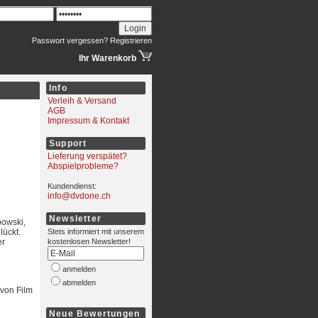
Passwort vergessen?
Registrieren
Ihr Warenkorb
Info
Verleih & Versand
AGB
Impressum & Kontakt
Support
Lieferung verspätet?
Abspielprobleme?
Kundendienst:
info@dvdone.ch
Newsletter
bowski,
lückt.
Stets informiert mit unserem
er
kostenlosen Newsletter!
anmelden
abmelden
 von Film
Neue Bewertungen