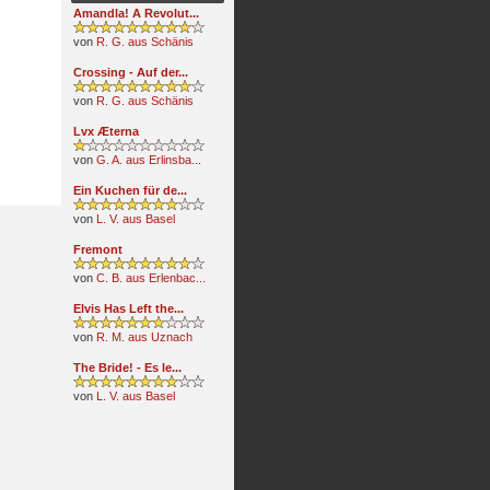
Amandla! A Revolut...
von
R. G. aus Schänis
Crossing - Auf der...
von
R. G. aus Schänis
Lvx Æterna
von
G. A. aus Erlinsba...
Ein Kuchen für de...
von
L. V. aus Basel
Fremont
von
C. B. aus Erlenbac...
Elvis Has Left the...
von
R. M. aus Uznach
The Bride! - Es le...
von
L. V. aus Basel