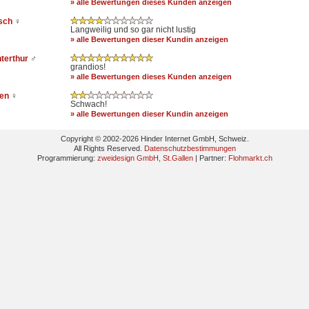
» alle Bewertungen dieses Kunden anzeigen
esch
♀
Langweilig und so gar nicht lustig
» alle Bewertungen dieser Kundin anzeigen
nterthur
♂
grandios!
» alle Bewertungen dieses Kunden anzeigen
ten
♀
Schwach!
» alle Bewertungen dieser Kundin anzeigen
Copyright © 2002-2026 Hinder Internet GmbH, Schweiz.
All Rights Reserved.
Datenschutzbestimmungen
Programmierung:
zweidesign GmbH, St.Gallen
| Partner:
Flohmarkt.ch