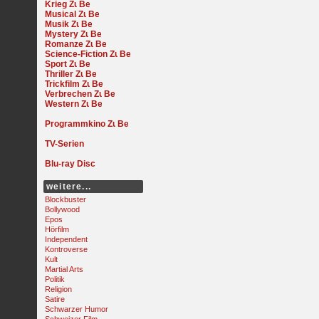
Krieg
Musical
Musik
Mystery
Romanze
Science-Fiction
Sport
Thriller
Trickfilm
Verbrechen
Western
Programmkino
TV-Serien
Blu-ray Disc
weitere...
Blockbuster
Bollywood
Epos
Hörfilm
Independent
Kontroverse
Kult
Martial Arts
Politik
Religion
Satire
Schwarzer Humor