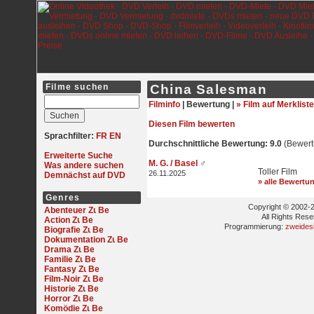
Filme suchen
China Salesman
Filminfo
|
Bewertung |
» Film auf Merkliste
Diesen Film bewerten
Sprachfilter:
FR
EN
Durchschnittliche Bewertung: 9.0
(Bewert
Erweiterte Suche
M. G. / Basel
♂
Was andere suchen
Toller Film
26.11.2025
Demnächst auf DVD
» alle Bewertu
Genres
Copyright © 2002-2
Abenteuer
All Rights Res
Action
Programmierung:
zweides
Biografie
Dokumentation
Drama
Familie
Fantasy
Film-Noir
Historie
Horror
Komödie