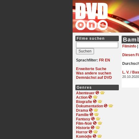
Filme suchen
Bamb
Filminfo
|
Diesen F
Sprachfilter:
FR
EN
Durchschn
Erweiterte Suche
L. V. / Ba
Was andere suchen
20.10.2020
Demnächst auf DVD
Genres
Abenteuer
Action
Biografie
Dokumentation
Drama
Familie
Fantasy
Film-Noir
Historie
Horror
Komödie