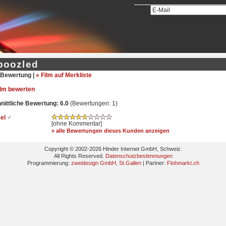
oozled
Bewertung |
» Film auf Merkliste
ilm bewerten
ittliche Bewertung: 6.0
(Bewertungen: 1)
sel
♂
[ohne Kommentar]
» alle Bewertungen dieses Kunden anzeigen
Copyright © 2002-2026 Hinder Internet GmbH, Schweiz.
All Rights Reserved.
Datenschutzbestimmungen
Programmierung:
zweidesign GmbH, St.Gallen
| Partner:
Flohmarkt.ch