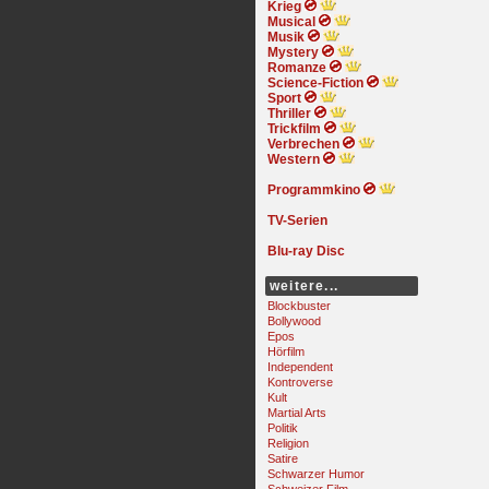
Krieg
Musical
Musik
Mystery
Romanze
Science-Fiction
Sport
Thriller
Trickfilm
Verbrechen
Western
Programmkino
TV-Serien
Blu-ray Disc
weitere...
Blockbuster
Bollywood
Epos
Hörfilm
Independent
Kontroverse
Kult
Martial Arts
Politik
Religion
Satire
Schwarzer Humor