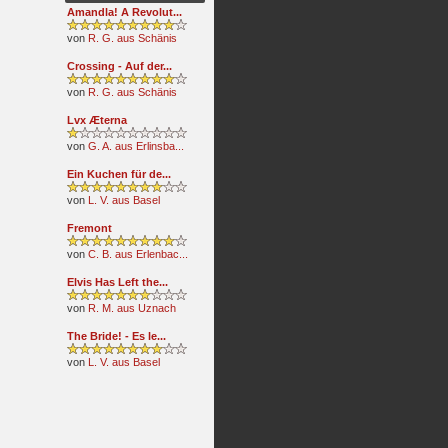
Amandla! A Revolut...
von
R. G. aus Schänis
Crossing - Auf der...
von
R. G. aus Schänis
Lvx Æterna
von
G. A. aus Erlinsba...
Ein Kuchen für de...
von
L. V. aus Basel
Fremont
von
C. B. aus Erlenbac...
Elvis Has Left the...
von
R. M. aus Uznach
The Bride! - Es le...
von
L. V. aus Basel