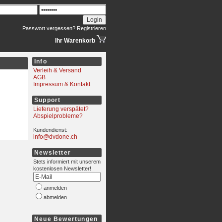
Passwort vergessen?
Registrieren
Ihr Warenkorb
Info
Verleih & Versand
AGB
Impressum & Kontakt
Support
Lieferung verspätet?
Abspielprobleme?
Kundendienst:
info@dvdone.ch
Newsletter
Stets informiert mit unserem
kostenlosen Newsletter!
anmelden
abmelden
Neue Bewertungen