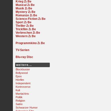
Krieg
Musical
Musik
Mystery
Romanze
Science-Fiction
Sport
Thriller
Trickfilm
Verbrechen
Western
Programmkino
TV-Serien
Blu-ray Disc
weitere...
Blockbuster
Bollywood
Epos
Hörfilm
Independent
Kontroverse
Kult
Martial Arts
Politik
Religion
Satire
Schwarzer Humor