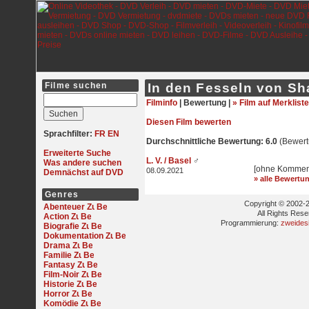
Filme suchen
In den Fesseln von Sh
Filminfo
|
Bewertung |
» Film auf Merkliste
Diesen Film bewerten
Sprachfilter:
FR
EN
Durchschnittliche Bewertung: 6.0
(Bewert
Erweiterte Suche
L. V. / Basel
♂
Was andere suchen
[ohne Kommen
08.09.2021
Demnächst auf DVD
» alle Bewertu
Genres
Copyright © 2002-2
Abenteuer
All Rights Res
Action
Programmierung:
zweides
Biografie
Dokumentation
Drama
Familie
Fantasy
Film-Noir
Historie
Horror
Komödie