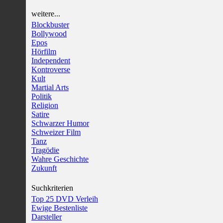
weitere...
Blockbuster
Bollywood
Epos
Hörfilm
Independent
Kontroverse
Kult
Martial Arts
Politik
Religion
Satire
Schwarzer Humor
Schweizer Film
Tanz
Tragödie
Wahre Geschichte
Zukunft
Suchkriterien
Top 25 DVD Verleih
Ewige Bestenliste
Darsteller