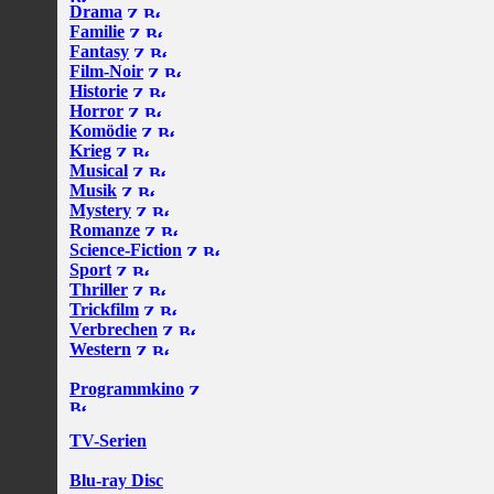
Drama
Familie
Fantasy
Film-Noir
Historie
Horror
Komödie
Krieg
Musical
Musik
Mystery
Romanze
Science-Fiction
Sport
Thriller
Trickfilm
Verbrechen
Western
Programmkino
TV-Serien
Blu-ray Disc