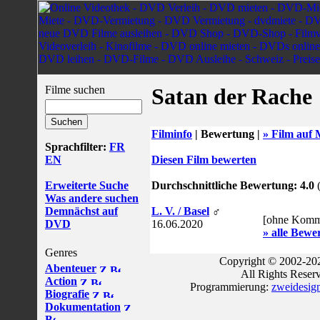
Filme suchen
Satan der Rache
Filminfo
|
Bewertung |
» Film auf 
Sprachfilter:
FR
EN
Diesen Film bewerten
Erweiterte Suche
Durchschnittliche Bewertung: 4.0
(
Was andere suchen
Demnächst auf
L. V. / Basel
♂
[ohne Komm
DVD
16.06.2020
» alle Bewe
Genres
Copyright © 2002-202
Abenteuer
All Rights Reser
Action
Programmierung:
zweidesig
Biografie
Dokumentation