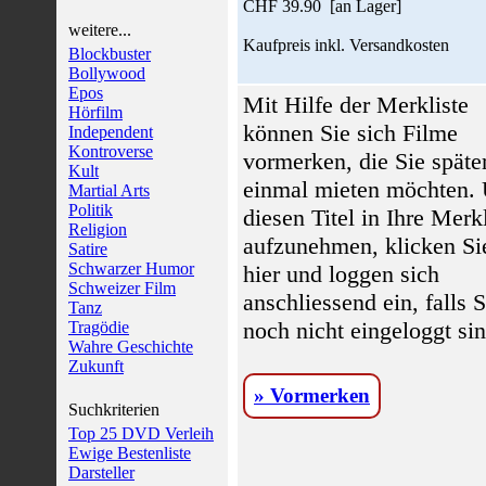
CHF 39.90 [an Lager]
weitere...
Kaufpreis inkl. Versandkosten
Blockbuster
Bollywood
Epos
Mit Hilfe der Merkliste
Hörfilm
können Sie sich Filme
Independent
Kontroverse
vormerken, die Sie späte
Kult
einmal mieten möchten.
Martial Arts
Politik
diesen Titel in Ihre Merkl
Religion
aufzunehmen, klicken Si
Satire
Schwarzer Humor
hier und loggen sich
Schweizer Film
anschliessend ein, falls S
Tanz
noch nicht eingeloggt sin
Tragödie
Wahre Geschichte
Zukunft
» Vormerken
Suchkriterien
Top 25 DVD Verleih
Ewige Bestenliste
Darsteller