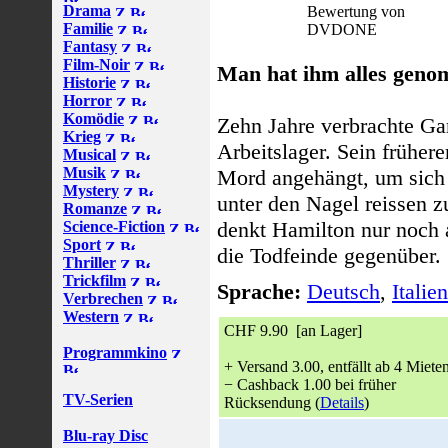
Drama
Bewertung von
Familie
DVDONE
Fantasy
Film-Noir
Man hat ihm alles genomm
Historie
Horror
Komödie
Zehn Jahre verbrachte Ga
Krieg
Arbeitslager. Sein früher
Musical
Musik
Mord angehängt, um sich
Mystery
unter den Nagel reissen z
Romanze
denkt Hamilton nur noch 
Science-Fiction
Sport
die Todfeinde gegenüber.
Thriller
Trickfilm
Sprache:
Deutsch
,
Italie
Verbrechen
Western
CHF 9.90 [an Lager]
Programmkino
+ Versand 3.00, entfällt ab 4 Miete
− Cashback 1.00 bei früher
TV-Serien
Rücksendung (
Details
)
Blu-ray Disc