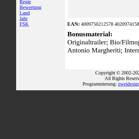
Regie
Bewertung
Land
Jahr
FSK
EAN:
4009750212578 4020974158
Bonusmaterial:
Originaltrailer; Bio/Film
Antonio Margheriti; Inter
Copyright © 2002-202
All Rights Reser
Programmierung:
zweidesig