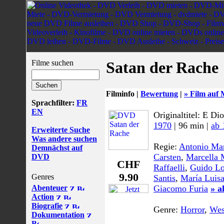
Filme suchen
Satan der Rache
Filminfo |
Bewertung
|
» Film auf 
Sprachfilter:
FR
EN
Originaltitel: E Dio
1970
| 96 min |
ab 
Erweiterte Suche
Was andere suchen
Regie:
Antonio Mar
Demnächst auf
Carsten
,
Marcella 
DVD
CHF
Raffaelli
,
Guido Lo
9.90
Genres
Santis
,
María Luisa
Abenteuer
Giacomo Furia
» a
Action
Biografie
Genre:
Horror
,
Wes
Dokumentation