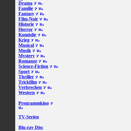
Drama
Familie
Fantasy
Film-Noir
Historie
Horror
Komödie
Krieg
Musical
Musik
Mystery
Romanze
Science-Fiction
Sport
Thriller
Trickfilm
Verbrechen
Western
Programmkino
TV-Serien
Blu-ray Disc