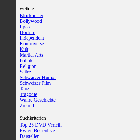
weitere...
Blockbuster
Bollywood
Epos
Hörfilm
Independent
Kontroverse
Kult
Martial Arts
Politik
Religion
Satire
Schwarzer Humor
Schweizer Film
Tanz
Tragödie
Wahre Geschichte
Zukunft
Suchkriterien
Top 25 DVD Verleih
Ewige Bestenliste
Darsteller