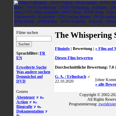
Filme suchen
The Whispering 
Filminfo
|
Bewertung |
» Film auf 
Sprachfilter:
FR
EN
Diesen Film bewerten
Erweiterte Suche
Durchschnittliche Bewertung: 7.0
(
Was andere suchen
Demnächst auf
G. A. / Erlinsbach
♂
[ohne Komm
DVD
22.10.2020
» alle Bewe
Genres
Copyright © 2002-202
Abenteuer
All Rights Reser
Action
Programmierung:
zweidesig
Biografie
Dokumentation