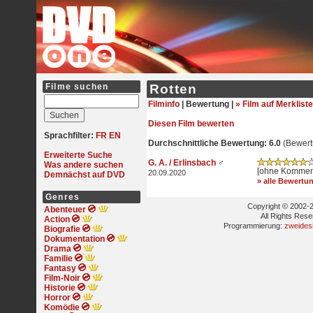
Filme suchen
Rotten
Filminfo
|
Bewertung |
» Film auf Merkliste
Diesen Film bewerten
Sprachfilter:
FR
EN
Durchschnittliche Bewertung: 6.0
(Bewert
Erweiterte Suche
G. A. / Erlinsbach
♂
Was andere suchen
[ohne Kommen
20.09.2020
Demnächst auf DVD
» alle Bewertu
Genres
Copyright © 2002-2
Abenteuer
All Rights Res
Action
Programmierung:
zweides
Biografie
Dokumentation
Drama
Familie
Fantasy
Film-Noir
Historie
Horror
Komödie