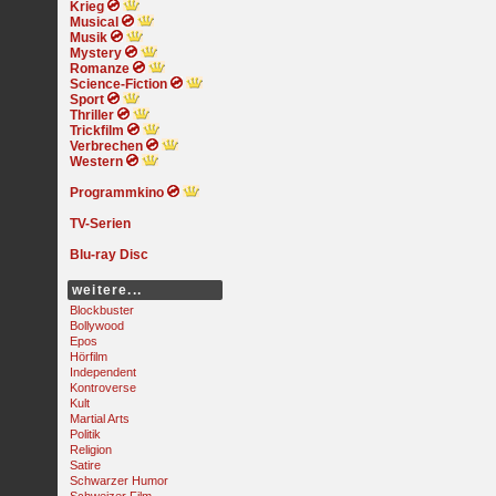
Krieg
Musical
Musik
Mystery
Romanze
Science-Fiction
Sport
Thriller
Trickfilm
Verbrechen
Western
Programmkino
TV-Serien
Blu-ray Disc
weitere...
Blockbuster
Bollywood
Epos
Hörfilm
Independent
Kontroverse
Kult
Martial Arts
Politik
Religion
Satire
Schwarzer Humor