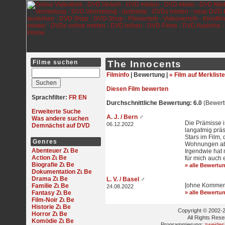
Filme suchen
The Innocents
Filminfo
|
Bewertung |
» Film auf Merkliste
Diesen Film bewerten
Sprachfilter:
FR
EN
Durchschnittliche Bewertung: 6.0
(Bewert
Erweiterte Suche
A. J. / Bern
♂
Was andere suchen
Die Prämisse i
06.12.2022
Demnächst auf DVD
langatmig präs
Stars im Film,
Genres
Wohnungen abs
Abenteuer
Irgendwie hat
Action
für mich auch 
Biografie
» alle Bewertu
Dokumentation
Drama
L. V. / Basel
♂
[ohne Kommen
Familie
24.08.2022
Fantasy
» alle Bewertu
Film-Noir
Historie
Copyright © 2002-2
Horror
All Rights Res
Komödie
Programmierung:
zweides