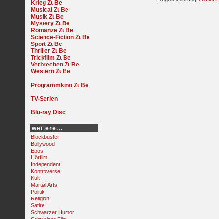
Krieg
Musical
Musik
Mystery
Romanze
Science-Fiction
Sport
Thriller
Trickfilm
Verbrechen
Western
Programmkino
TV-Serien
Blu-ray Disc
weitere...
Blockbuster
Bollywood
Epos
Hörfilm
Independent
Kontroverse
Kult
Martial Arts
Politik
Religion
Satire
Schwarzer Humor