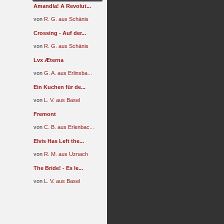
Amandla! A Revolut...
von
R. G. aus Schänis
Crossing - Auf der...
von
R. G. aus Schänis
Lvx Æterna
von
G. A. aus Erlinsba...
Ein Kuchen für de...
von
L. V. aus Basel
Fremont
von
C. B. aus Erlenbac...
Elvis Has Left the...
von
R. M. aus Uznach
The Bride! - Es le...
von
L. V. aus Basel