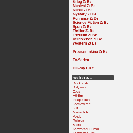
Krieg
Musical
Musik
Mystery
Romanze
Science-Fiction
Sport
Thriller
Trickfilm
Verbrechen
Western
Programmkino
TV-Serien
Blu-ray Disc
weitere...
Blockbuster
Bollywood
Epos
Hörfilm
Independent
Kontroverse
Kult
Martial Arts
Politik
Religion
Satire
Schwarzer Humor