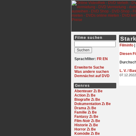
Filme suchen
Star
Filminfo
|
Diesen F
Sprachfilter:
FR
EN
Durchschn
Erweiterte Suche
L. V. / Ba
Was andere suchen
07.12.2022
Demnächst auf DVD
Genres
Abenteuer
Action
Biografie
Dokumentation
Drama
Familie
Fantasy
Film-Noir
Historie
Horror
Komödie