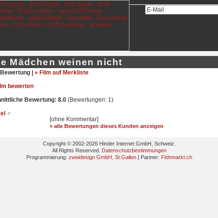
ke Mädchen weinen nicht
Bewertung |
» Film auf Merkliste
ilm bewerten
ittliche Bewertung: 8.0
(Bewertungen: 1)
sel
♂
[ohne Kommentar]
» alle Bewertungen dieses Kunden anzeigen
Copyright © 2002-2026 Hinder Internet GmbH, Schweiz.
All Rights Reserved.
Datenschutzbestimmungen
Programmierung:
zweidesign GmbH, St.Gallen
| Partner:
Flohmarkt.ch