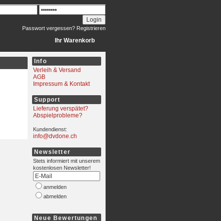
Passwort vergessen?
Registrieren
Ihr Warenkorb
Info
Verleih & Versand
AGB
Impressum & Kontakt
Support
Lieferung verspätet?
Abspielprobleme?
Kundendienst:
info@dvdone.ch
Newsletter
Stets informiert mit unserem
kostenlosen Newsletter!
anmelden
abmelden
Neue Bewertungen