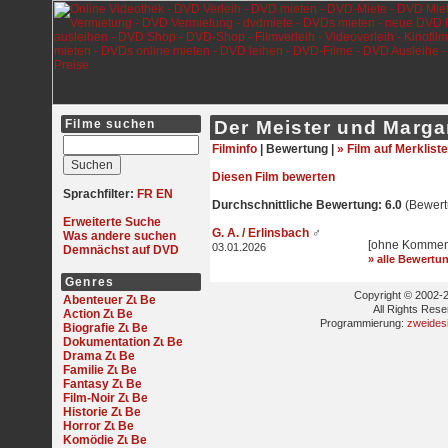
Filme suchen
Der Meister und Marga
Filminfo
|
Bewertung |
» Film auf Merkliste
Diesen Film bewerten
Sprachfilter:
FR
EN
Durchschnittliche Bewertung: 6.0
(Bewert
Erweiterte Suche
G. A. / Erlinsbach
♂
Was andere suchen
[ohne Kommen
03.01.2026
Demnächst auf DVD
» alle Bewertu
Genres
Copyright © 2002-2
Abenteuer
All Rights Res
Action
Programmierung:
zweides
Biografie
Dokumentation
Drama
Familie
Fantasy
Film-Noir
Historie
Horror
Komödie