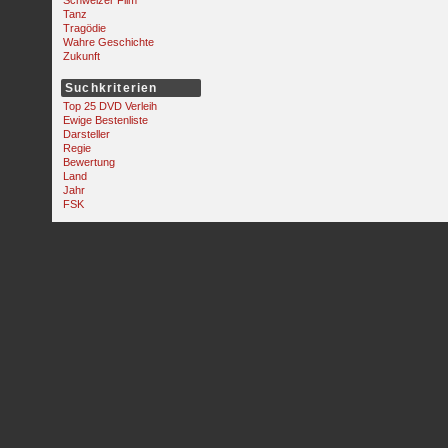
Schweizer Film
Tanz
Tragödie
Wahre Geschichte
Zukunft
Suchkriterien
Top 25 DVD Verleih
Ewige Bestenliste
Darsteller
Regie
Bewertung
Land
Jahr
FSK