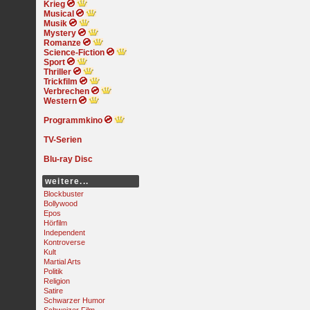
Krieg
Musical
Musik
Mystery
Romanze
Science-Fiction
Sport
Thriller
Trickfilm
Verbrechen
Western
Programmkino
TV-Serien
Blu-ray Disc
weitere...
Blockbuster
Bollywood
Epos
Hörfilm
Independent
Kontroverse
Kult
Martial Arts
Politik
Religion
Satire
Schwarzer Humor