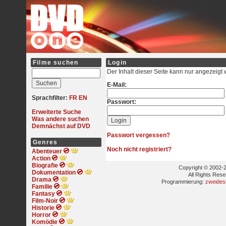
Filme suchen
Login
Der Inhalt dieser Seite kann nur angezeigt
E-Mail:
Sprachfilter:
FR
EN
Passwort:
Erweiterte Suche
Was andere suchen
Demnächst auf DVD
Passwort vergessen?
Genres
Noch nicht registriert?
Abenteuer
Action
Biografie
Copyright © 2002-2
Dokumentation
All Rights Res
Drama
Programmierung:
zweides
Familie
Fantasy
Film-Noir
Historie
Horror
Komödie