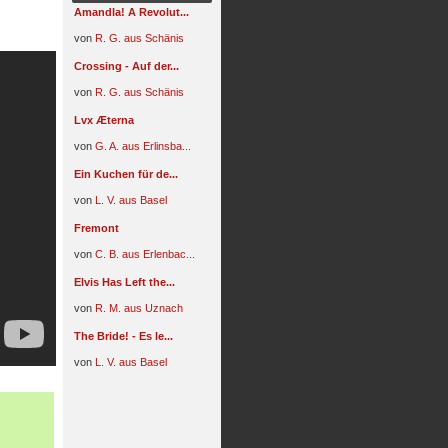
Amandla! A Revolut...
von
R. G. aus Schänis
Crossing - Auf der...
von
R. G. aus Schänis
Lvx Æterna
von
G. A. aus Erlinsba...
Ein Kuchen für de...
von
L. V. aus Basel
Fremont
von
C. B. aus Erlenbac...
Elvis Has Left the...
von
R. M. aus Uznach
The Bride! - Es le...
von
L. V. aus Basel