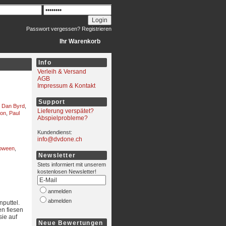
Passwort vergessen?
Registrieren
Ihr Warenkorb
Info
Verleih & Versand
AGB
Impressum & Kontakt
Support
,
Dan Byrd
,
Lieferung verspätet?
son
,
Paul
Abspielprobleme?
Kundendienst:
info@dvdone.ch
loween
,
Newsletter
Stets informiert mit unserem
kostenlosen Newsletter!
anmelden
abmelden
puttel.
en fiesen
sie auf
Neue Bewertungen