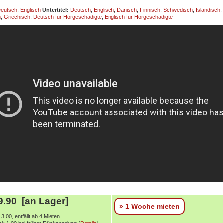
eutsch
,
Englisch
Untertitel:
Deutsch
,
Englisch
,
Dänisch
,
Finnisch
,
Schwedisch
,
Isländisch
,
h
,
Griechisch
,
Deutsch für Hörgeschädigte
,
Englisch für Hörgeschädigte
.90 [an Lager]
» 1 Woche mieten
3.00, entfällt ab 4 Mieten