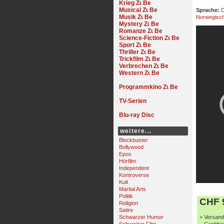
Krieg
Musical
Sprache:
D
Musik
Norwegisc
Mystery
Romanze
Science-Fiction
Sport
Thriller
Trickfilm
Verbrechen
Western
Programmkino
TV-Serien
Blu-ray Disc
weitere...
Blockbuster
Bollywood
Epos
Hörfilm
Independent
Kontroverse
Kult
Martial Arts
Politik
CHF 9
Religion
Satire
Schwarzer Humor
+ Versand 