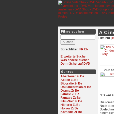
Filme suchen
A Cin
Filminfo |
B
Sprachfilter:
FR
EN
Erweiterte Suche
Was andere suchen
Demnächst auf DVD
CHF 9.
Genres
Abenteuer
Action
Biografie
Dokumentation
Drama
Familie
"Es war e
Fantasy
Film-Noir
Die roman
Historie
Nach dem V
Horror
Stiefschwe
Komödie
einem Sch