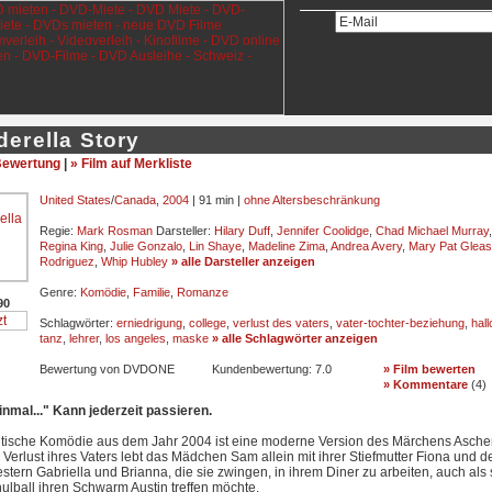
derella Story
ewertung
|
» Film auf Merkliste
United States
/
Canada
,
2004
| 91 min |
ohne Altersbeschränkung
Regie:
Mark Rosman
Darsteller:
Hilary Duff
,
Jennifer Coolidge
,
Chad Michael Murray
Regina King
,
Julie Gonzalo
,
Lin Shaye
,
Madeline Zima
,
Andrea Avery
,
Mary Pat Glea
Rodriguez
,
Whip Hubley
» alle Darsteller anzeigen
Genre:
Komödie
,
Familie
,
Romanze
90
Schlagwörter:
erniedrigung
,
college
,
verlust des vaters
,
vater-tochter-beziehung
,
hal
tanz
,
lehrer
,
los angeles
,
maske
» alle Schlagwörter anzeigen
Bewertung von DVDONE
Kundenbewertung:
7.0
» Film bewerten
» Kommentare
(
4
)
inmal..." Kann jederzeit passieren.
tische Komödie aus dem Jahr 2004 ist eine moderne Version des Märchens Aschen
erlust ihres Vaters lebt das Mädchen Sam allein mit ihrer Stiefmutter Fiona und d
stern Gabriella und Brianna, die sie zwingen, in ihrem Diner zu arbeiten, auch als 
ulball ihren Schwarm Austin treffen möchte.