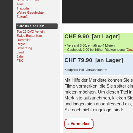
Schweizer Film
Tanz
Tragödie
Wahre Geschichte
Zukunft
Suchkriterien
Top 25 DVD Verleih
CHF 9.90 [an Lager]
Ewige Bestenliste
Darsteller
Regie
+ Versand 3.00, entfällt ab 4 Mieten
Bewertung
− Cashback 1.00 bei früher Rücksendung (
Deta
Land
Jahr
CHF 79.90 [an Lager]
FSK
Kaufpreis inkl. Versandkosten
Mit Hilfe der Merkliste können Sie s
Filme vormerken, die Sie später ei
mieten möchten. Um diesen Titel in
Merkliste aufzunehmen, klicken Sie
und loggen sich anschliessend ein, 
Sie noch nicht eingeloggt sind:
» Vormerken