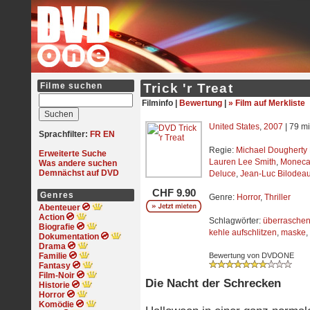
Filme suchen
Trick 'r Treat
Filminfo |
Bewertung
|
» Film auf Merkliste
United States
,
2007
| 79 mi
Sprachfilter:
FR
EN
Regie:
Michael Dougherty
Erweiterte Suche
Lauren Lee Smith
,
Moneca
Was andere suchen
Demnächst auf DVD
Deluce
,
Jean-Luc Bilodea
CHF 9.90
Genres
Genre:
Horror
,
Thriller
Abenteuer
Action
Schlagwörter:
überrasche
Biografie
kehle aufschlitzen
,
maske
,
Dokumentation
Drama
Familie
Bewertung von DVDONE
Fantasy
Film-Noir
Die Nacht der Schrecken
Historie
Horror
Komödie