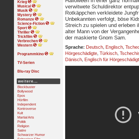
Halloween in einer ganz normal
Krieg
verwitwete Schuldirektor entpupp
Musical
Musik
Rotkäppchen verkleidete Jungf
Mystery
Unbekannten verfolgt, böse Kid
Romanze
Science-Fiction
Streich zu spielen und erleben 
Sport
alter Mann von der Vergangenhe
Thriller
Trickfilm
der maskierte Gnom Sam.
Verbrechen
Western
Sprache:
Deutsch
,
Englisch
,
Tsche
Hörgeschädigte
,
Türkisch
,
Tschechi
Programmkino
Dänisch
,
Englisch für Hörgeschädig
TV-Serien
Blu-ray Disc
weitere...
Blockbuster
Bollywood
Epos
Hörfilm
Independent
Kontroverse
Kult
Martial Arts
Politik
Religion
Satire
Schwarzer Humor