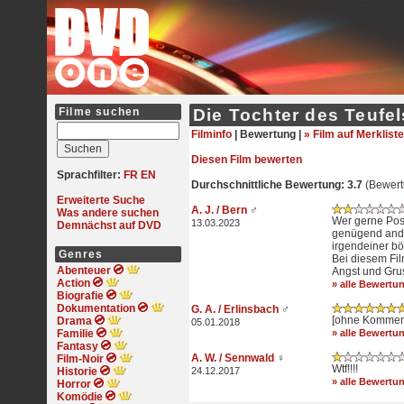
Filme suchen
Die Tochter des Teufel
Filminfo
|
Bewertung |
» Film auf Merkliste
Diesen Film bewerten
Sprachfilter:
FR
EN
Durchschnittliche Bewertung: 3.7
(Bewert
Erweiterte Suche
A. J. / Bern
♂
Was andere suchen
Wer gerne Poss
13.03.2023
Demnächst auf DVD
genügend ande
irgendeiner b
Genres
Bei diesem Fi
Abenteuer
Angst und Gru
Action
» alle Bewertu
Biografie
Dokumentation
G. A. / Erlinsbach
♂
[ohne Kommen
Drama
05.01.2018
Familie
» alle Bewertu
Fantasy
A. W. / Sennwald
♀
Film-Noir
Wtf!!!!
Historie
24.12.2017
» alle Bewertu
Horror
Komödie