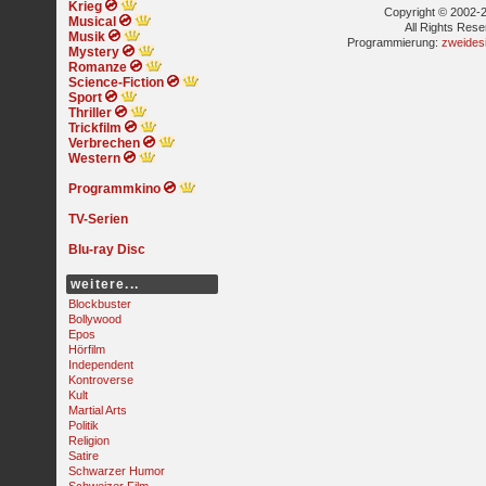
Krieg
Copyright © 2002-2
Musical
All Rights Res
Musik
Programmierung:
zweides
Mystery
Romanze
Science-Fiction
Sport
Thriller
Trickfilm
Verbrechen
Western
Programmkino
TV-Serien
Blu-ray Disc
weitere...
Blockbuster
Bollywood
Epos
Hörfilm
Independent
Kontroverse
Kult
Martial Arts
Politik
Religion
Satire
Schwarzer Humor